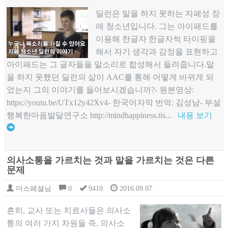
딜런은 말을 하지 못하는 자폐성 장
애 청소년입니다. 그는 아이패드를
이용해 한글자 한글자씩 타이핑을
해서 자기 생각과 감정을 표현하고
아이패드는 그 글자들을 말소리로 합성해서 들려줍니다.말
을 하지 못했던 딜런의 삶이 AAC를 통해 어떻게 바뀌게 되
었는지 그의 이야기를 들어보시겠습니까?- 원본영상:
https://youtu.be/UTx12y42Xv4- 한국어자막 번역: 김성남- 부설
행복한마음발달연구소 http://mindhappiness.tis...
내용 보기
의사소통을 가르치는 것과 말을 가르치는 것은 다른
문제
더스페셜님
0
9410
2016.09.07
흔히, 교사 또는 치료사들은 의사소
통의 여러 가지 차원들 즉, 의사소