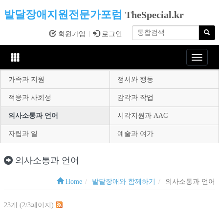
발달장애지원전문가포럼
TheSpecial.kr
회원가입
로그인
Toggle
navigat
가족과 지원
정서와 행동
적응과 사회성
감각과 작업
의사소통과 언어
시각지원과 AAC
자립과 일
예술과 여가
의사소통과 언어
Home
발달장애와 함께하기
의사소통과 언어
23개 (2/3페이지)