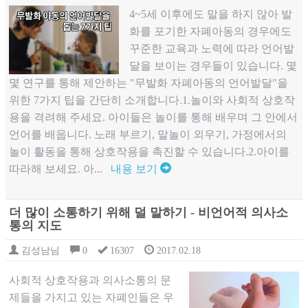
4~5세 이후에도 말을 하지 않아 발
화를 포기한 자폐아동의 경우에도
꾸준한 교육과 노력에 따라 언어발
달을 보이는 경우들이 있습니다. 몇
몇 연구를 통해 제안하는 "무발화 자폐아동의 언어발달"을
위한 7가지 팁을 간단히 소개합니다.1.놀이와 사회적 상호작
용을 격려해 주세요. 아이들은 놀이를 통해 배우며 그 안에서
언어를 배웁니다. 노래 부르기, 말놀이 외우기, 가정에서의
놀이 활동을 통해 상호작용을 촉진할 수 있습니다.2.아이를
따라해 보세요. 아...
내용 보기
더 많이 소통하기 위해 덜 말하기 - 비언어적 의사소
통의 지도
김성남님
0
16307
2017.02.18
사회적 상호작용과 의사소통의 문
제들을 가지고 있는 자폐인들은 우