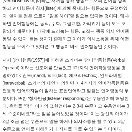
(Verbal Behavior)]이라는 저서를 통해 행동으로서의 언어를 정의
하고 언어행동이 청자(lister)에 의해 중재되는 행동으로 규정하였
다. 알아둘 점은 오로지 “말을 해야”할 필요는 없다는 것이다. 왜냐
하면 언어행동에는 동작, 수화, 그림교환, 가리키기 등이 모두 포
함되기 때문이다. 바닥에 드러눕는 행동, 꼬집는 행동 역시 언어행
동일 수 있다. 듣는 청자가 존재하고 아이가 의사소통을 위해 어떤
행동을 보여주고 있다면 그 행동이 바로 언어행동인 것이다.
저서 [언어행동(1957)]에 의하면 스키너는 ‘언어작동행동(Verbal
Operant)’이라는 신조어를 만들었고 4가지의 언어작동행동을 명
명하였다: 맨드(mand), 택트(tact), 에코익(echoic), 인트라버벌
(intraverbal). 스키너의 제안에 의하면 이 4가지의 언어작동행동은
전통의 언어학자들이 말하는 표현언어라고 일컫는 언어행동의 부
분이다. 또한 ‘청자반응(listener responding)’은 수용언어에 해당한
다. 흔히들 “댁의 아이의 표현언어는 2-3세 수준이고 수용언어는 3
세 수준이네요”라는 말을 들어보았을 것이다. 이는 당신의 아이가
2살 조금 넘은 수준으로 말을 하거나 의사소통을 할 수 있고 3살
수준으로 언어를 이해하거나 지시를 따를 수 있다는 의미이다.