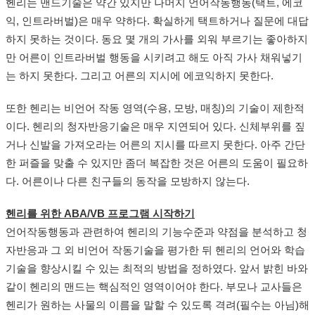
헨리는 맨드기술은 약간 있지만 나머지 언어작동행동(택트, 에코
익, 인트라버벌)은 매우 약하다. 확실하게 택트하거나 질문에 대답
하지 못하는 것이다. 동요 몇 개의 가사를 외워 부르기는 좋아하지
만 어른이 인트라버벌 행동을 시키려고 해도 아직 가사 채워넣기
는 하지 못한다. 그리고 어른의 지시에 에코익하지 못한다.
또한 헨리는 비언어 작동 영역(수용, 모방, 매칭)의 기술이 제한적
이다. 헨리의 청자반응기술은 매우 지연되어 있다. 신체부위를 짚
거나 신발을 가져오라는 어른의 지시를 따르지 못한다. 아주 간단
한 퍼즐을 맞출 수 있지만 좀더 복잡한 것은 어른의 도움이 필요하
다. 어른이나 다른 친구들의 동작을 모방하지 않는다.
헨리를 위한 ABA/VB 프로그램 시작하기
언어작동행동과 관련하여 헨리의 기능수준과 약점을 분석하고 청
자반응과 그 외 비언어 작동기술을 평가한 뒤 헨리의 언어와 학습
기술을 향상시킬 수 있는 최적의 방법을 정하였다. 앞서 밝힌 바와
같이 헨리의 맨드는 핵심적인 영역이어야 한다. 부모나 교사들은
헨리가 원하는 사물의 이름을 말할 수 있도록 격려(필수는 아님)해