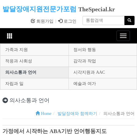
발달장애지원전문가포럼
TheSpecial.kr
회원가입
로그인
Toggle
navigat
가족과 지원
정서와 행동
적응과 사회성
감각과 작업
의사소통과 언어
시각지원과 AAC
자립과 일
예술과 여가
의사소통과 언어
Home
발달장애와 함께하기
의사소통과 언어
가정에서 시작하는 ABA기반 언어행동지도