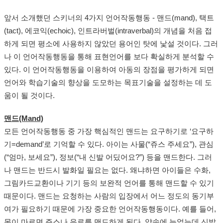
앞서 소개했던 스키너의 4가지 언어작동행동 - 맨드(mand), 택트
(tact), 에코익(echoic), 인트라버벌(intraverbal)의 개념을 처음 접
하게 되면 평소에 사용하지 않았던 용어인 탓에 낯설 것이다. 그러
나 이 언어작동행동을 통해 표현언어를 보다 확실하게 분석할 수
있다. 이 언어작동행동을 이용하여 아동의 장점을 평가하게 되면
언어와 학습기술의 향상을 도모하는 목표기술을 설정하는 데 도
움이 될 것이다.
맨드(Mand)
모든 언어작동행동 중 가장 핵심적인 맨드는 요구하기로 ‘요구하
기=demand’로 기억할 수 있다. 아이는 사물(“쥬스 주세요”), 관심
(“엄마, 보세요”), 정보(“내 신발 어딨어요?”) 등을 맨드한다. 그러
나 맨드는 반드시 발화일 필요는 없다. 왜냐하면 아이들은 수화,
그림카드교환이나 기기 등의 보완적 언어를 통해 맨드할 수 있기
때문이다. 맨드는 요청하는 사람의 입장에서 어느 정도의 동기부
여가 필요하기 때문에 가장 중요한 언어작동행동이다. 예를 들어,
목이 마르면 쥬스나 음료를 맨드하게 된다. 약속에 늦었는데 신발