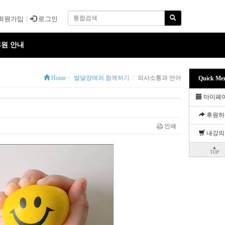
회원가입
로그인
원 안내
Home
발달장애와 함께하기
의사소통과 언어
Quick Me
마이페
후원하
인쇄
내강의
▲
TOP