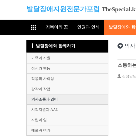
발달장애지원전문가포럼
TheSpecial.k
거북이의 꿈
인권과 인식
발달장애와 
의사
발달장애와 함께하기
가족과 지원
소통하는
정서와 행동
김성남
적응과 사회성
감각과 작업
의사소통과 언어
시각지원과 AAC
자립과 일
예술과 여가