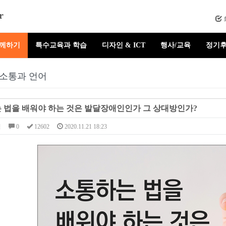
r
함께하기
특수교육과 학습
디자인 & ICT
행사/교육
정기후
소통과 언어
 법을 배워야 하는 것은 발달장애인인가 그 상대방인가?
님
0
12602
2020.11.21 18:23