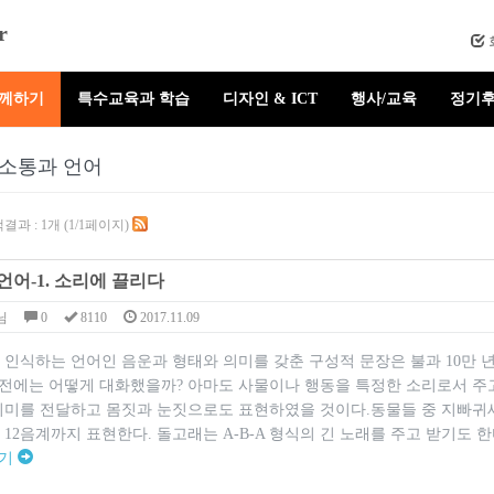
r
함께하기
특수교육과 학습
디자인 & ICT
행사/교육
정기후
소통과 언어
결과 : 1개 (1/1페이지)
언어-1. 소리에 끌리다
님
0
8110
2017.11.09
 인식하는 언어인 음운과 형태와 의미를 갖춘 구성적 문장은 불과 10만 
 이전에는 어떻게 대화했을까? 아마도 사물이나 행동을 특정한 소리로서 주
의미를 전달하고 몸짓과 눈짓으로도 표현하였을 것이다.동물들 중 지빠귀새
12음계까지 표현한다. 돌고래는 A-B-A 형식의 긴 노래를 주고 받기도 한
보기