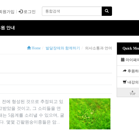
회원가입
로그인
원 안내
Home
발달장애와 함께하기
의사소통과 언어
Quick Me
마이페
후원하
내강의
▲
TOP
년 전에 형성된 것으로 추정되고 있
고받았을 것이고, 그 소리들을 연
는 5음계를 소리낼 수 있으며, 굴
다. 몇몇 긴팔원숭이종들은 암...