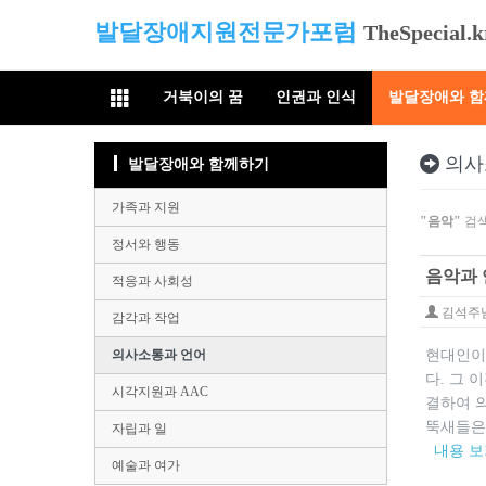
발달장애지원전문가포럼
TheSpecial.k
거북이의 꿈
인권과 인식
발달장애와 
의사
발달장애와 함께하기
가족과 지원
"음악"
검색
정서와 행동
음악과 
적응과 사회성
김석주
감각과 작업
의사소통과 언어
현대인이
다. 그
시각지원과 AAC
결하여 
뚝새들은 
자립과 일
내용 
예술과 여가