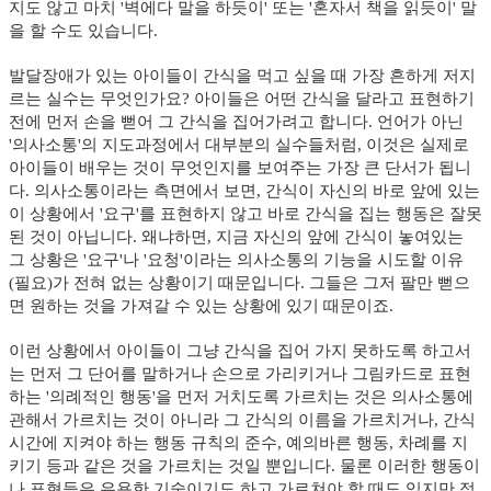
지도 않고 마치 '벽에다 말을 하듯이' 또는 '혼자서 책을 읽듯이' 말
을 할 수도
있습니다.
발달장애가 있는 아이들이 간식을 먹고 싶을 때 가장 흔하게 저지
르는 실수는 무엇인가요? 아이들은 어떤 간식을 달라고 표현하기
전에 먼저 손을 뻗어 그 간식을 집어가려고 합니다. 언어가 아닌
'의사소통'의 지도과정에서 대부분의 실수들처럼, 이것은 실제로
아이들이 배우는 것이 무엇인지를 보여주는 가장 큰 단서가 됩니
다. 의사소통이라는 측면에서 보면, 간식이 자신의 바로 앞에 있는
이 상황에서 '요구'를 표현하지 않고 바로 간식을 집는 행동은 잘못
된 것이 아닙니다. 왜냐하면, 지금 자신의 앞에 간식이 놓여있는
그 상황은 '요구'나 '요청'이라는 의사소통의 기능을 시도할 이유
(필요)가 전혀 없는 상황이기 때문입니다. 그들은 그저 팔만 뻗으
면 원하는 것을 가져갈 수 있는 상황에 있기 때문이죠.
이런 상황에서 아이들이 그냥 간식을 집어 가지 못하도록 하고서
는 먼저 그 단어를 말하거나 손으로 가리키거나 그림카드로 표현
하는 '의례적인 행동'을 먼저 거치도록 가르치는 것은 의사소통에
관해서 가르치는 것이 아니라 그 간식의 이름을 가르치거나, 간식
시간에 지켜야 하는 행동 규칙의 준수, 예의바른 행동, 차례를 지
키기 등과 같은 것을 가르치는 것일 뿐입니다. 물론 이러한 행동이
나 표현들은 유용한 기술이기도 하고 가르쳐야 할 때도 있지만 적