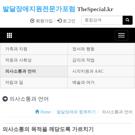
발달장애지원전문가포럼
TheSpecial.kr
회원가입
로그인
Toggle
navigat
가족과 지원
정서와 행동
적응과 사회성
감각과 작업
의사소통과 언어
시각지원과 AAC
자립과 일
예술과 여가
의사소통과 언어
Home
발달장애와 함께하기
의사소통과 언어
의사소통의 목적을 깨닫도록 가르치기