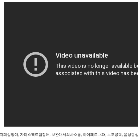
,
,
,
,
,
,
자폐성장애
자폐스펙트럼장애
보완대체의사소통
아이패드
iOS
보조공학
음성합