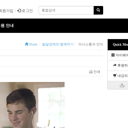
회원가입
로그인
원 안내
Home
발달장애와 함께하기
의사소통과 언어
Quick Me
마이페
후원하
인쇄
내강의
▲
TOP