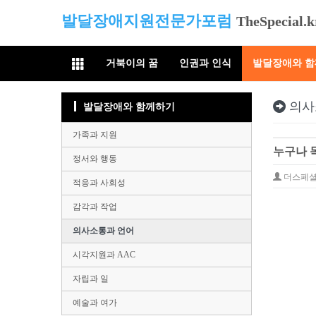
발달장애지원전문가포럼
TheSpecial.k
거북이의 꿈
인권과 인식
발달장애와 
의사
발달장애와 함께하기
가족과 지원
누구나 목
정서와 행동
더스페
적응과 사회성
감각과 작업
의사소통과 언어
시각지원과 AAC
자립과 일
예술과 여가