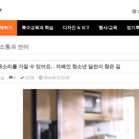
r
함께하기
특수교육과 학습
디자인 & ICT
행사/교육
정기후
소통과 언어
소리를 가질 수 있어요. - 자폐인 청소년 딜런이 찾은 길
셜님
0
12726
2016.09.15 22:45