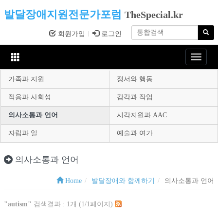
발달장애지원전문가포럼
TheSpecial.kr
회원가입
로그인
Toggle
navigat
가족과 지원
정서와 행동
적응과 사회성
감각과 작업
의사소통과 언어
시각지원과 AAC
자립과 일
예술과 여가
의사소통과 언어
Home
발달장애와 함께하기
의사소통과 언어
"autism"
검색결과 : 1개 (1/1페이지)