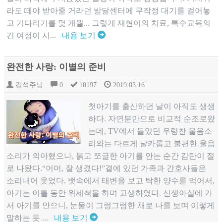
라도 떼야 받아줄 거라던 발달센터에 무작정 대기를 걸어놓
고 기다리기를 몇 개월... 그렇게 재현이의 치료, 특수교육의
긴 여정이 시...
내용 보기
완전한 사랑: 이별의 준비
김석주님
0
10197
2019.03.16
첫아기를 출산하던 날이 아직도 생생
하다. 자연분만으로 비교적 순조로왔
는데, TV에서 들었던 우렁찬 울음소
리와는 다르게 날카롭고 불편한 울음
소리가 의아했으나, 붉고 쪼글한 아기를 안는 순간 감탄이 절
로 나왔다.“어머, 잘 생겼다!”곁에 있던 가족과 간호사들은
소리내어 웃었다. 뱃속에서 태변을 보고 탁한 양수를 먹어서,
아기는 이틀 동안 위세척을 하며 고생하였다. 신생아실에 가
서 아기를 안으니, 눈물이 그렁그렁한 채로 나를 보며 이렇게
말하는 듯 ...
내용 보기