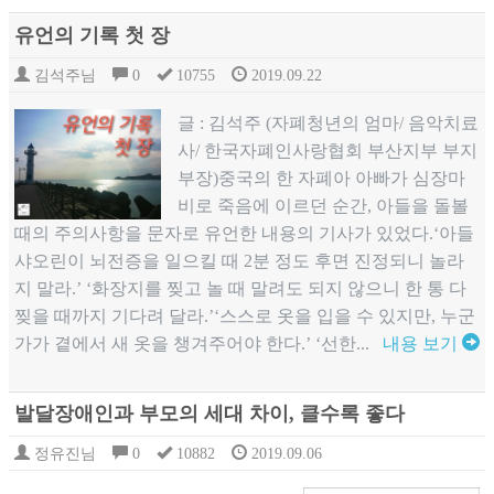
유언의 기록 첫 장
김석주님
0
10755
2019.09.22
​글 : 김석주 (자폐청년의 엄마/ 음악치료
사/ 한국자폐인사랑협회 부산지부 부지
부장)​중국의 한 자폐아 아빠가 심장마
비로 죽음에 이르던 순간, 아들을 돌볼
때의 주의사항을 문자로 유언한 내용의 기사가 있었다.‘아들
샤오린이 뇌전증을 일으킬 때 2분 정도 후면 진정되니 놀라
지 말라.’ ‘화장지를 찢고 놀 때 말려도 되지 않으니 한 통 다
찢을 때까지 기다려 달라.’‘스스로 옷을 입을 수 있지만, 누군
가가 곁에서 새 옷을 챙겨주어야 한다.’ ‘선한...
내용 보기
발달장애인과 부모의 세대 차이, 클수록 좋다
정유진님
0
10882
2019.09.06