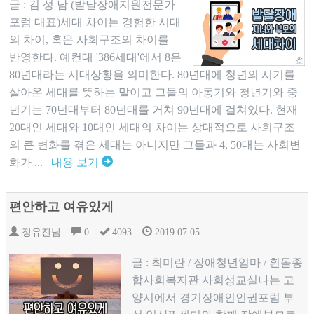
글 : 김 성 남 (발달장애지원전문가
포럼 대표)세대 차이는 경험한 시대
의 차이, 혹은 사회구조의 차이를
반영한다. 예컨대 '386세대'에서 8은
80년대라는 시대상황을 의미한다. 80년대에 청년의 시기를
살아온 세대를 뜻하는 말이고 그들의 아동기와 청년기와 중
년기는 70년대부터 80년대를 거쳐 90년대에 걸쳐있다. 현재
20대인 세대와 10대인 세대의 차이는 상대적으로 사회구조
의 큰 변화를 겪은 세대는 아니지만 그들과 4, 50대는 사회변
화가 ...
내용 보기
편안하고 여유있게
정유진님
0
4093
2019.07.05
글 : 최미란 / 장애청년엄마 / 흰돌종
합사회복지관 사회성교실나는 고
양시에서 경기장애인인권포럼 부