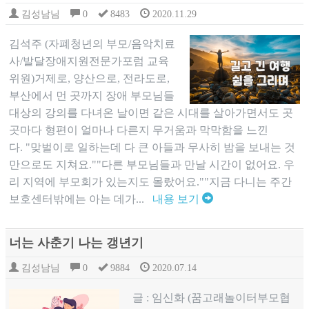
김성남님
0
8483
2020.11.29
김석주 (자폐청년의 부모/음악치료
사/발달장애지원전문가포럼 교육
위원)​거제로, 양산으로, 전라도로,
부산에서 먼 곳까지 장애 부모님들
대상의 강의를 다녀온 날이면 같은 시대를 살아가면서도 곳
곳마다 형편이 얼마나 다른지 무거움과 막막함을 느낀
다. "맞벌이로 일하는데 다 큰 아들과 무사히 밤을 보내는 것
만으로도 지쳐요.""다른 부모님들과 만날 시간이 없어요. 우
리 지역에 부모회가 있는지도 몰랐어요.""지금 다니는 주간
보호센터밖에는 아는 데가...
내용 보기
너는 사춘기 나는 갱년기
김성남님
0
9884
2020.07.14
글 : 임신화 (꿈고래놀이터부모협