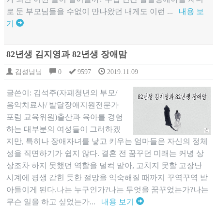
로 둔 부모님들을 수없이 만나왔던 내게도 이런 ...
내용 보
기
82년생 김지영과 82년생 장애맘
김성남님
0
9597
2019.11.09
글쓴이: 김석주(자폐청년의 부모/
음악치료사/ 발달장애지원전문가
포럼 교육위원)출산과 육아를 경험
하는 대부분의 여성들이 그러하겠
지만, 특히나 장애자녀를 낳고 키우는 엄마들은 자신의 정체
성을 직면하기가 쉽지 않다. 결혼 전 꿈꾸던 미래는 커녕 상
상조차 하지 못했던 역할을 덜컥 맡아, 고치지 못할 고장난
시계에 평생 갇힌 듯한 절망을 익숙해질 때까지 꾸역꾸역 받
아들이게 된다.나는 누구인가?나는 무엇을 꿈꾸었는가?나는
무슨 일을 하고 싶었는가...
내용 보기