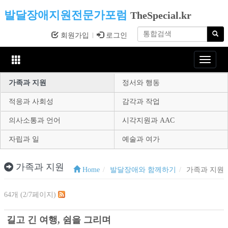
발달장애지원전문가포럼
TheSpecial.kr
회원가입
로그인
Toggle
navigat
가족과 지원
정서와 행동
적응과 사회성
감각과 작업
의사소통과 언어
시각지원과 AAC
자립과 일
예술과 여가
가족과 지원
Home
발달장애와 함께하기
가족과 지원
64개 (2/7페이지)
길고 긴 여행, 쉼을 그리며