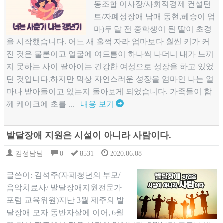
동조합 이사장/사회적경제 컨설턴
트/자폐성장애 남매 동현,혜승이 엄
마)두 달 전 중학생이 된 딸이 초경
을 시작했습니다. 어느 새 훌쩍 자라 엄마보다 훨씬 키가 커
진 것은 물론이고 얼굴에 여드름이 하나씩 나더니 내가 느끼
지 못하는 사이 딸아이는 건강한 여성으로 성장을 하고 있었
던 것입니다.하지만 막상 자연스러운 성장을 엄마인 나는 얼
마나 받아들이고 있는지 돌아보게 되었습니다. 가족들이 함
께 케이크에 초를 ...
내용 보기
발달장애 지원은 시설이 아니라 사람이다.
김성남님
0
8531
2020.06.08
글쓴이: 김석주(자폐청년의 부모/
음악치료사/ 발달장애지원전문가
포럼 교육위원)지난 3월 제주의 발
달장애 모자 동반자살에 이어, 6월