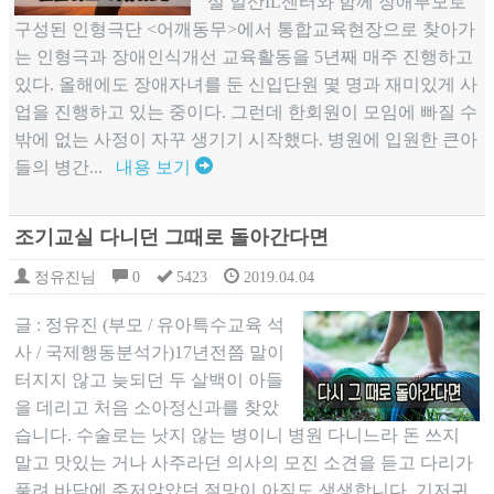
설 일산IL센터와 함께 장애부모로
구성된 인형극단 <어깨동무>에서 통합교육현장으로 찾아가
는 인형극과 장애인식개선 교육활동을 5년째 매주 진행하고
있다. 올해에도 장애자녀를 둔 신입단원 몇 명과 재미있게 사
업을 진행하고 있는 중이다. 그런데 한회원이 모임에 빠질 수
밖에 없는 사정이 자꾸 생기기 시작했다. 병원에 입원한 큰아
들의 병간...
내용 보기
조기교실 다니던 그때로 돌아간다면
정유진님
0
5423
2019.04.04
글 : 정유진 (부모 / 유아특수교육 석
사 / 국제행동분석가)17년전쯤 말이
터지지 않고 늦되던 두 살백이 아들
을 데리고 처음 소아정신과를 찾았
습니다. 수술로는 낫지 않는 병이니 병원 다니느라 돈 쓰지
말고 맛있는 거나 사주라던 의사의 모진 소견을 듣고 다리가
풀려 바닥에 주저앉았던 절망이 아직도 생생합니다. 기저귀