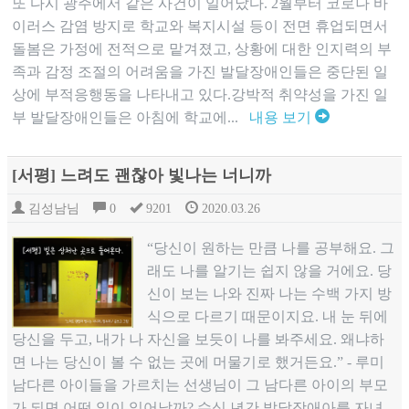
또 다시 광주에서 같은 사건이 일어났다. 2월부터 코로나 바
이러스 감염 방지로 학교와 복지시설 등이 전면 휴업되면서
돌봄은 가정에 전적으로 맡겨졌고, 상황에 대한 인지력의 부
족과 감정 조절의 어려움을 가진 발달장애인들은 중단된 일
상에 부적응행동을 나타내고 있다.강박적 취약성을 가진 일
부 발달장애인들은 아침에 학교에...
내용 보기
[서평] 느려도 괜찮아 빛나는 너니까
김성남님
0
9201
2020.03.26
“당신이 원하는 만큼 나를 공부해요. 그
래도 나를 알기는 쉽지 않을 거에요. 당
신이 보는 나와 진짜 나는 수백 가지 방
식으로 다르기 때문이지요. 내 눈 뒤에
당신을 두고, 내가 나 자신을 보듯이 나를 봐주세요. 왜냐하
면 나는 당신이 볼 수 없는 곳에 머물기로 했거든요.” - 루미
남다른 아이들을 가르치는 선생님이 그 남다른 아이의 부모
가 되면 어떤 일이 일어날까? 수십 년간 발달장애아를 자녀