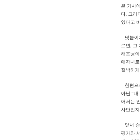
은 기사에
다. 그
있다고 비
덧붙이자
르면, 
해프닝이 
애자녀로
절박하게
한편으로 
아닌 “내
어서는 
사안인지
앞서 승
평가와 서