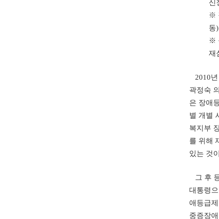
신
※
동
※
재
2010
곽정숙 
은 장애
별 개별
복지부 장
를 위해 
있는 것이
그 후 등
대통령으
애등급제
중증장애