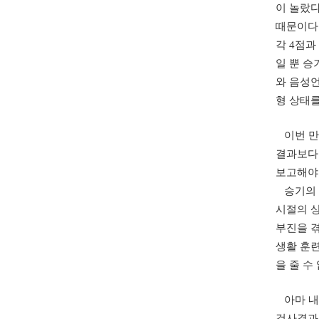
이 놀랐다
때문이다.
각 4점과
일 뿐 승
와 음성
형 상태를
이번 만 
결과보다 
보고해야 
승기의 
시절의 
부진을 
생활 훈련
을 줄 수
아마 내
검사결과는