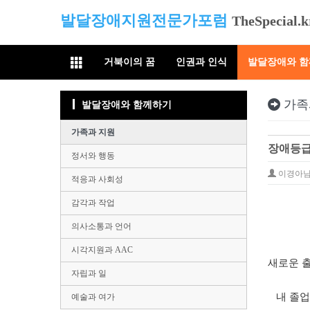
발달장애지원전문가포럼
TheSpecial.k
거북이의 꿈
인권과 인식
발달장애와 
가족
발달장애와 함께하기
가족과 지원
장애등급
정서와 행동
이경아
적응과 사회성
감각과 작업
의사소통과 언어
시각지원과 AAC
새로운 
자립과 일
내 졸업식
예술과 여가