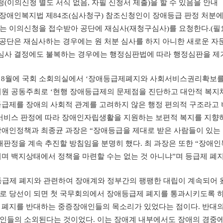
청(이의신청 별도 서식 없음, 자필 신청서 제출)을 할 수 있음을 안내
 장애인복지법 제84조(심사청구) 참조신청인이 장애등급 판정 처분
)는 이의신청을 접수받아 공단에 재심사(재청구심사)를 요청한다.(필요
 공단은 재심사하는 경우에는 원 처분 심사를 하지 아니한 새로운 자
심사 결정에도 불복하는 경우에는 행정심판법에 따라 행정심판을 제기
년 8월에 국회 소회의실에서 ‘장애등급제폐지와 사회서비스권리확보를 
의원 공동주최로 ‘현행 장애등급제의 문제점을 진단하고 대안적 복지체
등급제를 장애의 사회적 관계를 고려하지 않은 행정 편의적 구조라고
 서비스 판정에 따라 장애인자립생활을 지원하는 보편적 복지를 지향
애인정책과 최종균 과장은 “장애등급을 제대로 받은 사람들이 있는 
재판정을 계속 추진할 방침임을 분명히 했다. 최 과장은 또한 “장애
며 백지상태에서 정책을 마련할 수는 없는 것 아니냐”며 등급제 폐
급제 폐지와 관련하여 장애계와 정부간의 팽팽한 대립이 계속되어 왔
로 당선이 되면 첫 국무회의에서 장애등급제 폐지를 통과시키도록 하
 폐지를 반대하는 중증장애인들의 목소리가 있었다는 점이다. 반대
인들의 소외된다는 것이었다. 이는 장애계 내부에서도 장애의 경중에 