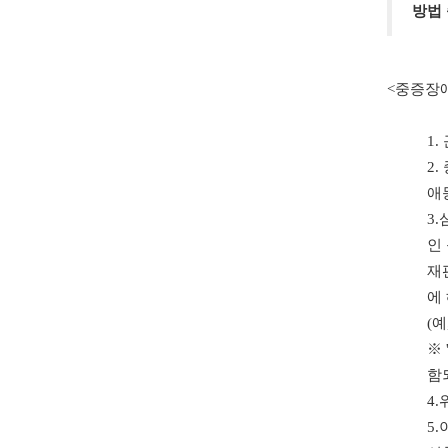
방법 
<중증장
1
2
애
3
인
재
에
(예
※
함
4
5