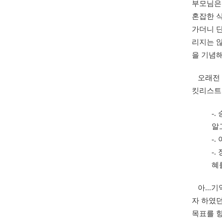
부모님은
혼잡한 
가더니 
리지는 않
을 기념해
오래전 쓴
킷리스트
-
알
-
-
혜
아...기
자 하였던
목표를 