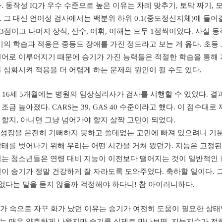
. 동작성 IQ가 우수 수준으로 높은 이유는 차례 맞추기, 토막 짜기,
 그 대신 언어성 검사에서는 백분위 하위 0.1(중도정신지체)에 들
 3점이고 나머지 상식, 산수, 어휘, 이해는 모두 1점씩이었다. 사실
기의 학습과 적응은 중등도 장애를 가진 정도라고 보는 게 옳다. 초
언어로 이루어지기 때문에 승기가 가진 능력들은 적절한 학습을 통해
 심화시켜 적응을 더 어렵게 하는 문제의 원인이 될 수도 있다.
16세 5개월에는 병원의 임상심리사가 검사를 시행할 수 있었다. 결과는 언어
조금 높아졌다. CARS는 39, GAS 40 수준이라고 했다. 이 점수
할지, 아니면 그냥 넘어가야 할지 살짝 고민이 되었다.
성장을 온전히 기뻐하지 못하고 쓸데없는 고민에 빠져 있으려니 기
상태를 벗어나기 위해 우리는 어떤 시간을 거쳐 왔던가. 지능은 고정
겪는 청소년들은 연령 대비 지능이 이전보다 떨어지는 것이 일반적인 
이 승기가 정말 건강하게 잘 자라도록 도와주었다. 축하할 일이다. 그
 없다는 말을 듣지 않을까 걱정해야 하다니! 참 아이러니하다.
가 속으로 자꾸 화가 났던 이유는 승기가 여전히 도움이 필요한 상태
 매우 양호하게 나왔지만 승기를 실제로 만나보면, 지능지수가 전혀