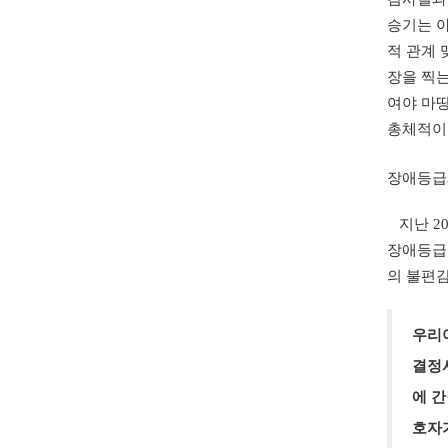
승기는 아
적 관계 
장을 찍
여야 마
총체적이
장애등급
지난 2
장애등급
의 불편감
우리
결정
에 
호자