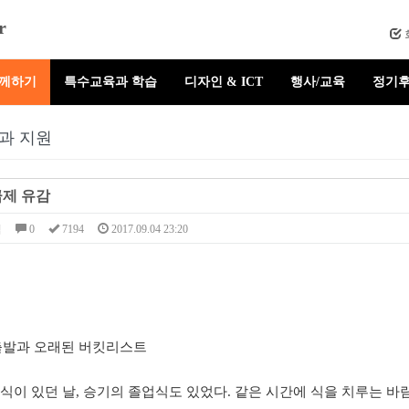
r
함께하기
특수교육과 학습
디자인 & ICT
행사/교육
정기후
과 지원
제 유감
님
0
7194
2017.09.04 23:20
출발과 오래된 버킷리스트
이 있던 날, 승기의 졸업식도 있었다. 같은 시간에 식을 치루는 바