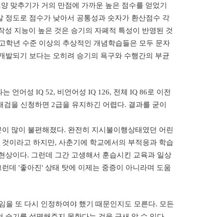
 모양 맞추기가 거의 만점에 가까운 높은 점수를 얻었기
어갈 정도로 점수가 낮아서 공통성과 숫자가 환산점수 각
 동작성 지능이 높은 것은 승기의 자폐적 특성이 반영된 것
등 고학년 수준 이상의 추상적인 개념학습들은 모두 문자
 개발되기 보다는 오히려 승기의 욕구와 수행간의 부균
성 IQ 52, 비언어성 IQ 126, 전체 IQ 86로 이전
대로 재검을 신청하면 2급을 유지하긴 어렵다. 결과를 굳이
분이 많이 불편해졌다. 완전히 지시불이행상태였던 어린
된 것이라고 하지만, 사춘기에 학교에서의 부적응과 학습
현상이다. 그런데 그간 고생해서 훈습시킨 교육과 일상
런데 '좋아진' 상태 탓에 이제는 중증이 아니라며 도움
임을 또 다시 인정하여야 했기 때문인지도 모른다. 모든
 승기를 설명해주지 못한다는 것을 금새 알 수 있다.