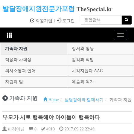
발달장애지원전문가포럼
TheSpecial.kr
회원가입
로그인
Toggle
navigat
가족과 지원
정서와 행동
적응과 사회성
감각과 작업
의사소통과 언어
시각지원과 AAC
자립과 일
예술과 여가
가족과 지원
Home
발달장애와 함께하기
가족과 지원
부모가 서로 행복해야 아이들이 행복하다
이경아님
0
4910
2017.09.22 22:49