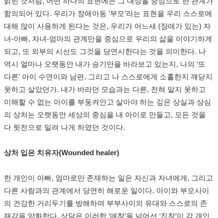
밝힌 것처럼, 어떤 하나의 표현에는 그 대상을 중심으로 한 관계가
함의되어 있다. 우리가 장애아동 ‘부모’라는 표현을 우리 스스로에
대해 많이 사용하게 된다는 것은, 우리가 어느새 (장애가 있는) 자
녀-아빠, 자녀-엄마의 관계만을 중심으로 우리의 삶을 이야기하게
되고, 또 외부의 시선도 그것을 당연시한다는 것을 의미한다. 나
역시 얼마나 오랫동안 내가 승기만을 바라보고 있는지, 나의 ‘또
다른’ 아이 수연이와 남편, 그리고 나 스스로에게 소홀한지 깨닫지
못하고 살았던가. 내가 바라던 모습과는 다른, 전혀 알지 못하고
이해할 수 없는 아이를 부둥켜안고 살아야 하는 깊은 상실과 상심
의 상처는 오랫동안 세상의 중심을 내 아이로 만들고, 모든 것을
다 뒷전으로 밀려 나게 하였던 것이다.
상처 입은 치유자(Wounded healer)
한 개인이 아빠, 엄마로만 존재하는 일은 자신과 자녀에게, 그리고
다른 사람과의 관계에서 당연히 해로운 일이다. 아이와 부모사이
의 건강한 거리두기를 방해하며 부부사이의 유대와 스스로의 존
재감을 약화한다. 상담은 이러한 ‘애착’을 넘어선 ‘집착’이 각 개인