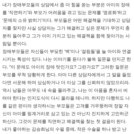
내가 장애부모들의 상담에서 좀 더 힘을 쏟는 부분은 아이의 장애
를 ‘직면하기’와 부모가 어려움을 겪고 있는 문제를 '명료화‘하고
‘문제의 소유 밝히기’이다. 부모들은 어떤 해결책을 기대하고 상담
자를 찾지만 사실 상담자는 그가 해결하고 싶은 문제가 무언지 충
분히 들어주고 그가 이미 가지고 있는 해결책을 함께 찾아가는 사
람일 뿐이다.
장애부모들은 자신들이 부딪힌 ‘벽’이나 ‘걸림돌’을 늘 아이와 연결
시키는 특성이 있다. 나는 이야기를 듣다가 불쑥 질문을 던지곤 한
다. “이 문제도 아이의 장애 탓인가요? 그런가요?” 그러한 질문은
부모를 무척 당황하게 한다. 아마 다른 상담자에게서 그 말을 들었
다면 서운해 하며 상심하거나 더 이상 그를 신뢰하지 않았으리라.
역시 남들은 아무도 내 속을 몰라주고, 나는 이 아픔을 혼자서 버
텨야 한다는 인지도식이 다시 올라올 테니까. 하지만 다행히도 나
를 같은 편이라 생각하시는 부모들은 고개를 갸우뚱하며 정말 자
신이 아이를 핑계거리로 삼고 있는 건 아닌지 진지하게 고민하곤
하신다. 그것이 문제를 직면하고 해결책을 찾는 첫 걸음이 된다.
내가 좋아하는 김승희님의 수필 중에, 작은 수술을 하나 받고 난