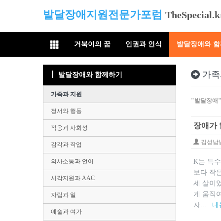
발달장애지원전문가포럼
TheSpecial.k
거북이의 꿈
인권과 인식
발달장애와 
가족
발달장애와 함께하기
가족과 지원
"발달장애
정서와 행동
장애가 
적응과 사회성
김성남
감각과 작업
의사소통과 언어
​K는 특
보다 작은
시각지원과 AAC
세 살이
게 움직여
자립과 일
자...
내
예술과 여가