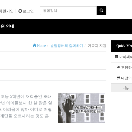
회원가입
로그인
원 안내
Home
발달장애와 함께하기
가족과 지원
Quick Me
마이페
후원하
내강의
▲
TOP
 초등 5학년에 재학중인 또래
학년 아이들보다 한 살 많은 열
도 어려움이 많아 어디로 어떻
 계단을 오르내리는 것도 혼