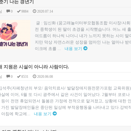
춘기 나는 갱년기
님
0
9884
2020.07.14
글 : 임신화 (꿈고래놀이터부모협동조합 이사장/사회
전 중학생이 된 딸이 초경을 시작했습니다. 어느 새 
여드름이 하나씩 나더니 내가 느끼지 못하는 사이 딸
지만 막상 자연스러운 성장을 엄마인 나는 얼마나 받
이크에 초를 ...
내용 보기
 지원은 시설이 아니라 사람이다.
님
0
8531
2020.06.08
 김석주(자폐청년의 부모/ 음악치료사/ 발달장애지원전문가포럼 교육위원)
살에 이어, 6월 또 다시 광주에서 같은 사건이 일어났다. 2월부터 코로
 등이 전면 휴업되면서 돌봄은 가정에 전적으로 맡겨졌고, 상황에 대한 
 가진 발달장애인들은 중단된 일상에 부적응행동을 나타내고 있다.강박적
 아침에 학교에...
내용 보기