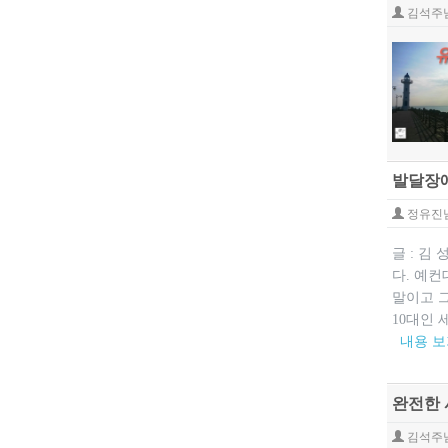
김석주
발달장애
정유진
글 : 김
다. 예컨
말이고 그
10대인 
내용 
완전한 
김석주