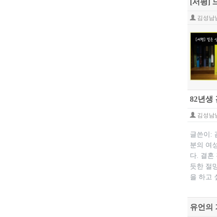
[서평]
김성남
82년생
김성남
글쓴이:
분의 여
다. 결혼
듯한 절
을 하고 
유언의 