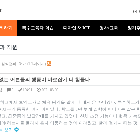
r
함께하기
특수교육과 학습
디자인 & ICT
행사/교육
정기후
과 지원
"
검색결과 : 34개 (1/4페이지)
없는 어른들의 행동이 바로잡기 더 힘들다
님
0
10491
2021.08.09
수학교에서 초임교사로 처음 담임을 맡게 된 내게 온 아이였다. 특수학교의
 체구의 통통한 여자 아이였다. 학교를 1년 늦게 입학하여 나이는 같은 
었고, 최중증의 발달장애를 가지고 있었다. 신체 조정 기능이나 협응 기능
야 하는지를 몰라서 혼자 이동하는 것이 어려웠고, 빨리 걷거나 뛰는 것,
용 보기