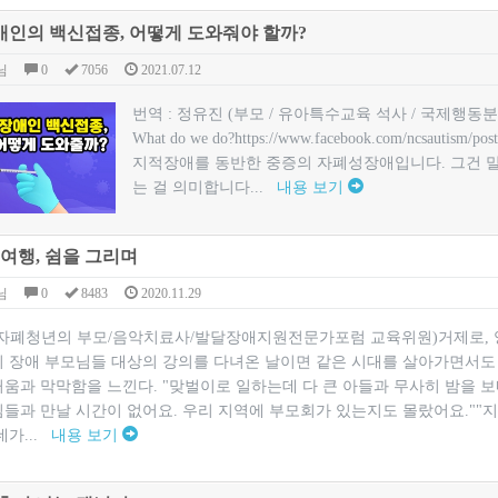
인의 백신접종, 어떻게 도와줘야 할까?
님
0
7056
2021.07.12
번역 : 정유진 (부모 / 유아특수교육 석사 / 국제행동분석가)원글 : Be
What do we do?https://www.facebook.com/ncsau
지적장애를 동반한 중증의 자폐성장애입니다. 그건 말할
는 걸 의미합니다...
내용 보기
 여행, 쉼을 그리며
님
0
8483
2020.11.29
(자폐청년의 부모/음악치료사/발달장애지원전문가포럼 교육위원)​거제로, 
지 장애 부모님들 대상의 강의를 다녀온 날이면 같은 시대를 살아가면서도
움과 막막함을 느낀다. "맞벌이로 일하는데 다 큰 아들과 무사히 밤을 보
님들과 만날 시간이 없어요. 우리 지역에 부모회가 있는지도 몰랐어요."
데가...
내용 보기