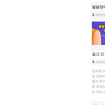
발달장애
정유진
길고 긴
김성남
김석주 
먼 곳까
른지 무거
른 부모
는 아는 