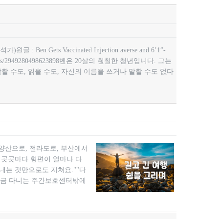
n Gets Vaccinated Injection averse and 6’1”-
tism/posts/2949280498623898벤은 20살의 훤칠한 청년입니다. 그는
 수도, 읽을 수도, 자신의 이름을 쓰거나 말할 수도 없다
양산으로, 전라도로, 부산에서
 곳곳마다 형편이 얼마나 다
내는 것만으로도 지쳐요.""다
"지금 다니는 주간보호센터밖에