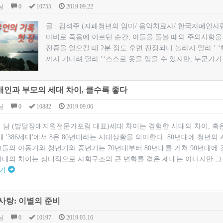
님
0
10755
2019.09.22
​글 : 김석주 (자폐청년의 엄마/ 음악치료사/ 한국자폐인
마비로 죽음에 이르던 순간, 아들을 돌볼 때의 주의사항을
전증을 일으킬 때 2분 정도 후면 진정되니 놀라지 말라.’ 
까지 기다려 달라.’‘스스로 옷을 입을 수 있지만, 누군가가 
인과 부모의 세대 차이, 클수록 좋다
님
0
10882
2019.09.06
 성 남 (발달장애지원전문가포럼 대표)세대 차이는 경험한 시대의 차이, 
대 '386세대'에서 8은 80년대라는 시대상황을 의미한다. 80년대에 청년
들의 아동기와 청년기와 중년기는 70년대부터 80년대를 거쳐 90년대에 
세대의 차이는 상대적으로 사회구조의 큰 변화를 겪은 세대는 아니지만 그들과 
보기
사랑: 이별의 준비
님
0
10197
2019.03.16