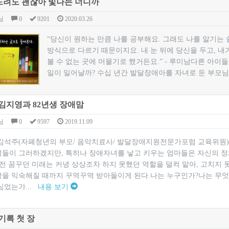
 느려도 괜찮아 빛나는 너니까
님
0
9201
2020.03.26
“당신이 원하는 만큼 나를 공부해요. 그래도 나를 알기는 
방식으로 다르기 때문이지요. 내 눈 뒤에 당신을 두고, 내
볼 수 없는 곳에 머물기로 했거든요.” - 루미남다른 아이
일이 일어날까? 수십 년간 발달장애아를 자녀로 둔 부모님
 김지영과 82년생 장애맘
님
0
9597
2019.11.09
 김석주(자폐청년의 부모/ 음악치료사/ 발달장애지원전문가포럼 교육위원
성들이 그러하겠지만, 특히나 장애자녀를 낳고 키우는 엄마들은 자신의 정
 전 꿈꾸던 미래는 커녕 상상조차 하지 못했던 역할을 덜컥 맡아, 고치지 
망을 익숙해질 때까지 꾸역꾸역 받아들이게 된다.나는 누구인가?나는 무엇
싶었는가...
내용 보기
기록 첫 장