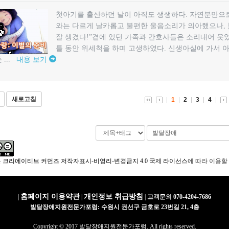
첫아기를 출산하던 날이 아직도 생생하다. 자연분만으로
와는 다르게 날카롭고 불편한 울음소리가 의아했으나, 붉
잘 생겼다!”곁에 있던 가족과 간호사들은 소리내어 웃었
틀 동안 위세척을 하며 고생하였다. 신생아실에 가서 
 ...
내용 보기
새로고침
1
2
3
4
은
크리에이티브 커먼즈 저작자표시-비영리-변경금지 4.0 국제 라이선스
에 따라 이용할
홈페이지 이용약관
개인정보 취급방침
|
|
|
고객문의 070-4204-7686
발달장애지원전문가포럼: 수원시 권선구 금호로 23번길 21, 4층
Copyright © 2017 발달장애지원전문가포럼. All rights reserved.