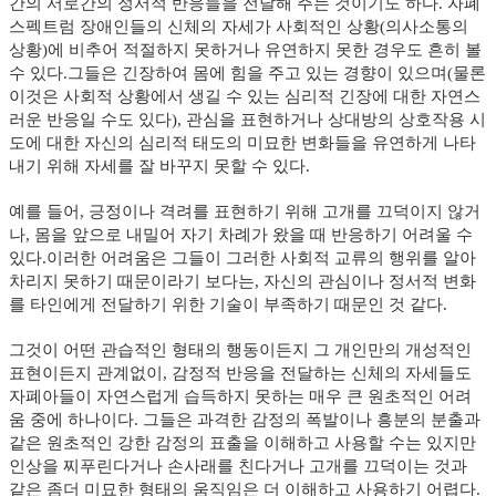
간의 서로간의 정서적 반응들을 전달해 주는 것이기도 하다. 자폐
스펙트럼 장애인들의 신체의 자세가 사회적인 상황(의사소통의
상황)에 비추어 적절하지 못하거나 유연하지 못한 경우도 흔히 볼
수 있다.그들은 긴장하여 몸에 힘을 주고 있는 경향이 있으며(물론
이것은 사회적 상황에서 생길 수 있는 심리적 긴장에 대한 자연스
러운 반응일 수도 있다), 관심을 표현하거나 상대방의 상호작용 시
도에 대한 자신의 심리적 태도의 미묘한 변화들을 유연하게 나타
내기 위해 자세를 잘 바꾸지 못할 수 있다.
예를 들어, 긍정이나 격려를 표현하기 위해 고개를 끄덕이지 않거
나, 몸을 앞으로 내밀어 자기 차례가 왔을 때 반응하기 어려울 수
있다.이러한 어려움은 그들이 그러한 사회적 교류의 행위를 알아
차리지 못하기 때문이라기 보다는, 자신의 관심이나 정서적 변화
를 타인에게 전달하기 위한 기술이 부족하기 때문인 것 같다.
그것이 어떤 관습적인 형태의 행동이든지 그 개인만의 개성적인
표현이든지 관계없이, 감정적 반응을 전달하는 신체의 자세들도
자폐아들이 자연스럽게 습득하지 못하는 매우 큰 원초적인 어려
움 중에 하나이다. 그들은 과격한 감정의 폭발이나 흥분의 분출과
같은 원초적인 강한 감정의 표출을 이해하고 사용할 수는 있지만
인상을 찌푸린다거나 손사래를 친다거나 고개를 끄덕이는 것과
같은 좀더 미묘한 형태의 움직임은 더 이해하고 사용하기 어렵다.