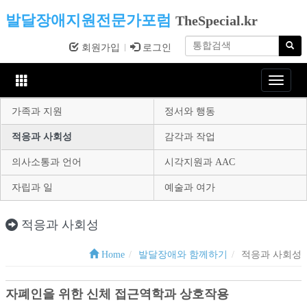
발달장애지원전문가포럼
TheSpecial.kr
회원가입
로그인
Toggle
navigat
가족과 지원
정서와 행동
적응과 사회성
감각과 작업
의사소통과 언어
시각지원과 AAC
자립과 일
예술과 여가
적응과 사회성
Home
발달장애와 함께하기
적응과 사회성
자폐인을 위한 신체 접근역학과 상호작용