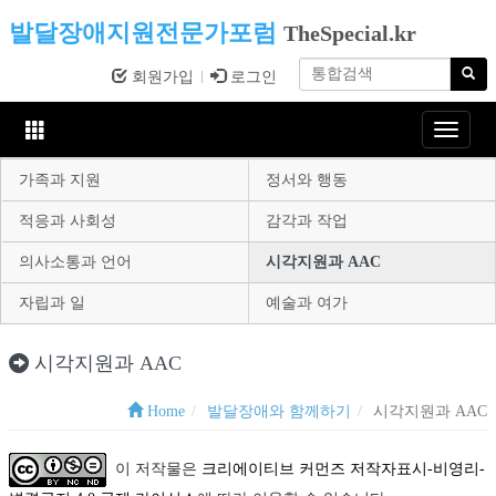
발달장애지원전문가포럼
TheSpecial.kr
회원가입
로그인
Toggle
navigat
가족과 지원
정서와 행동
적응과 사회성
감각과 작업
의사소통과 언어
시각지원과 AAC
자립과 일
예술과 여가
시각지원과 AAC
Home
발달장애와 함께하기
시각지원과 AAC
이 저작물은
크리에이티브 커먼즈 저작자표시-비영리-