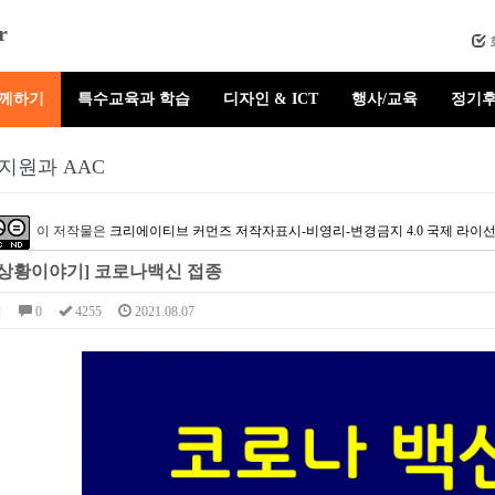
r
함께하기
특수교육과 학습
디자인 & ICT
행사/교육
정기후
지원과 AAC
이 저작물은
크리에이티브 커먼즈 저작자표시-비영리-변경금지 4.0 국제 라이
 상황이야기] 코로나백신 접종
님
0
4255
2021.08.07