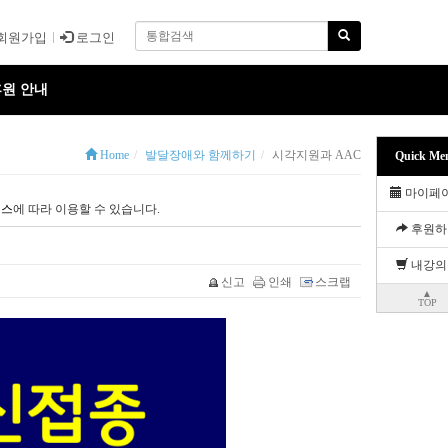
회원가입
로그인
원 안내
Home
발달장애와 함께하기
시각지원과 AAC
Quick Me
마이페
선스
에 따라 이용할 수 있습니다.
후원하
내강의
신고
인쇄
스크랩
▲
TOP