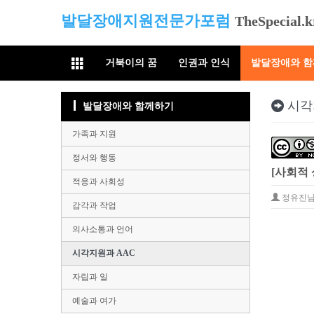
발달장애지원전문가포럼
TheSpecial.k
거북이의 꿈
인권과 인식
발달장애와 
시각
발달장애와 함께하기
가족과 지원
정서와 행동
[사회적
적응과 사회성
정유진
감각과 작업
의사소통과 언어
시각지원과 AAC
자립과 일
예술과 여가