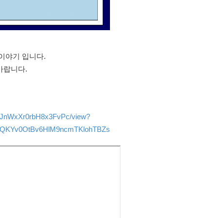
이야기 입니다.
바랍니다.
_6MJnWxXr0rbH8x3FvPc/view?
QKYv0OtBv6HlM9ncmTKlohTBZs