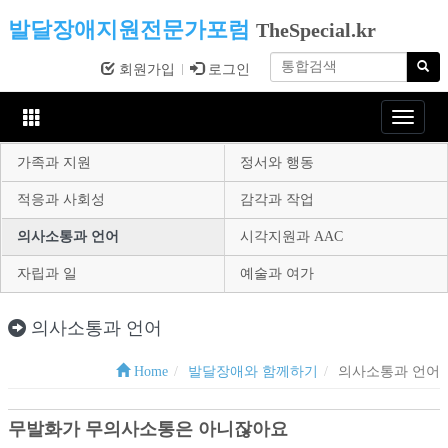
발달장애지원전문가포럼
TheSpecial.kr
회원가입
로그인
Toggle
navigat
가족과 지원
정서와 행동
적응과 사회성
감각과 작업
의사소통과 언어
시각지원과 AAC
자립과 일
예술과 여가
의사소통과 언어
Home
발달장애와 함께하기
의사소통과 언어
무발화가 무의사소통은 아니잖아요