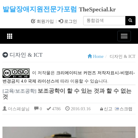
발달장애지원전문가포럼
TheSpecial.kr
회원가입
로그인
Toggle
navigat
디자인 & ICT
Home
디자인 & ICT
이 저작물은
크리에이티브 커먼즈 저작자표시-비영리-
변경금지 4.0 국제 라이선스
에 따라 이용할 수 있습니다.
보조공학이 할 수 있는 것과 할 수 없는
[교육/보조공학]
것
더스페셜님
0
4786
2016.03.16
신고
스크랩