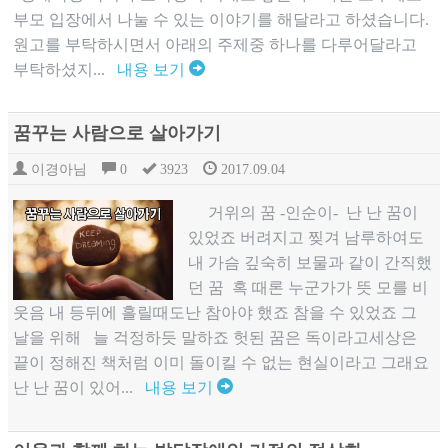
부모 입장에서 나눌 수 있는 이야기를 해달라고 하셨습니다.
원고를 부탁하시면서 아래의 주제중 하나를 다루어달라고
부탁하셨지...
내용 보기
꿈꾸는 사람으로 살아가기
이경아님
0
3923
2017.09.04
​ 거위의 꿈 -인순이- 난 난 꿈이
있었죠 버려지고 찢겨 남루하여도
내 가슴 깊숙히 보물과 같이 간직했
던 꿈 혹 때론 누군가가 뜻 모를 비
웃음 내 등뒤에 흘릴때도난 참아야 했죠 참을 수 있었죠 그
날을 위해 늘 걱정하듯 말하죠 헛된 꿈은 독이라고세상은
끝이 정해진 책처럼 이미 돌이킬 수 없는 현실이라고 그래요
난 난 꿈이 있어...
내용 보기