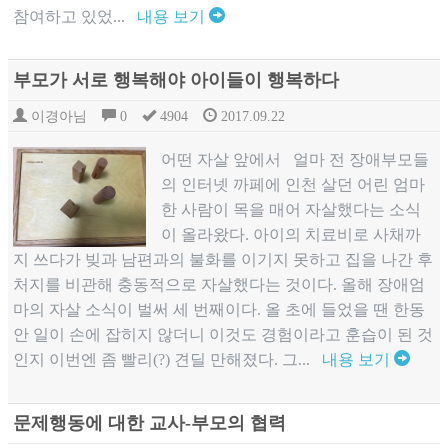
참여하고 있었...
내용 보기
부모가 서로 행복해야 아이들이 행복하다
이경아님
0
4904
2017.09.22
어떤 자살 앞에서 얼마 전 장애부모들
의 인터넷 까페에 인천 살던 어린 엄마
한 사람이 목을 매어 자살했다는 소식
이 올라왔다. 아이의 치료비로 사채까
지 쓰다가 빚과 남편과의 불화를 이기지 못하고 집을 나간 후
처지를 비관해 충동적으로 자살했다는 것이다. 올해 장애엄
마의 자살 소식이 벌써 세 번째이다. 올 초에 들었을 땐 한동
안 일이 손에 잡히지 않더니 이것도 경험이라고 훈습이 된 것
인지 이번엔 좀 빨리(?) 견딜 만해졌다. 그...
내용 보기
문제행동에 대한 교사-부모의 협력