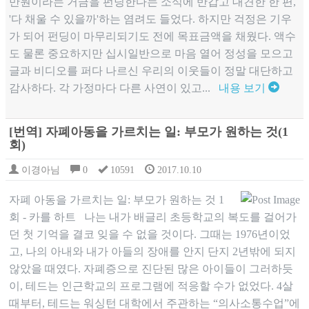
만원이라는 거금을 펀딩한다는 소식에 반갑고 대견한 한 편,
'다 채울 수 있을까'하는 염려도 들었다. 하지만 걱정은 기우
가 되어 펀딩이 마무리되기도 전에 목표금액을 채웠다. 액수
도 물론 중요하지만 십시일반으로 마음 열어 정성을 모으고
글과 비디오를 퍼다 나르신 우리의 이웃들이 정말 대단하고
감사하다. 각 가정마다 다른 사연이 있고...
내용 보기
[번역] 자폐아동을 가르치는 일: 부모가 원하는 것(1
회)
이경아님
0
10591
2017.10.10
자폐 아동을 가르치는 일: 부모가 원하는 것 1
회 - 카를 하트 나는 내가 배글리 초등학교의 복도를 걸어가
던 첫 기억을 결코 잊을 수 없을 것이다. 그때는 1976년이었
고, 나의 아내와 내가 아들의 장애를 안지 단지 2년밖에 되지
않았을 때였다. 자폐증으로 진단된 많은 아이들이 그러하듯
이, 테드는 인근학교의 프로그램에 적응할 수가 없었다. 4살
때부터, 테드는 워싱턴 대학에서 주관하는 “의사소통수업”에