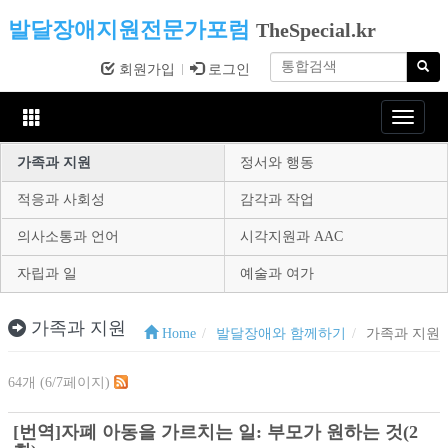
발달장애지원전문가포럼
TheSpecial.kr
회원가입
로그인
Toggle
navigat
가족과 지원
정서와 행동
적응과 사회성
감각과 작업
의사소통과 언어
시각지원과 AAC
자립과 일
예술과 여가
가족과 지원
Home
발달장애와 함께하기
가족과 지원
64개 (6/7페이지)
[번역]자폐 아동을 가르치는 일: 부모가 원하는 것(2