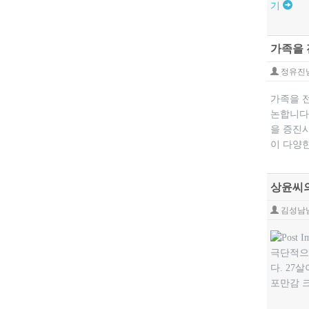
기
가족을 
정유진
가족을 전
논합니다
을 증진
이 다양한
상윤씨의
김성남
극단적으
다. 27
포만감 크