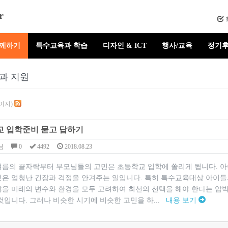
r
함께하기
특수교육과 학습
디자인 & ICT
행사/교육
정기후
과 지원
페이지)
 입학준비 묻고 답하기
님
0
4492
2018.08.23
여름의 끝자락부터 부모님들의 고민은 초등학교 입학에 쏠리게 됩니다. 
것은 엄청난 긴장과 걱정을 안겨주는 일입니다. 특히 특수교육대상 아이들
않을 미래의 변수와 환경을 모두 고려하여 최선의 선택을 해야 한다는 압
것입니다. 그러나 비슷한 시기에 비슷한 고민을 하...
내용 보기