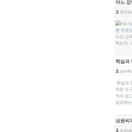
어느 강
정유진
분 전문강
시간 교육
하는지, 
학습과 
김석주
학습과 
위한 도
적이 없
감상하는 
상윤씨의
김성남