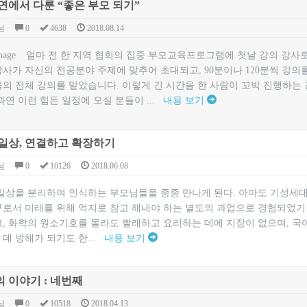
연에서 다룬 “좋은 부모 되기”
님
0
4638
2018.08.14
얼마 전 한 지역 협회의 집중 부모교육프로그램에 첫날 강의 강사
사가 자신의 전공분야 주제에 맞추어 초대되고, 90분이나 120분씩 강의를
의 전체 강의를 맡았습니다. 이렇게 긴 시간을 한 사람이 꼬박 진행하는 
과연 이런 힘든 일정에 오실 분들이 ...
내용 보기
일상, 연결하고 확장하기
님
0
10126
2018.06.08
일상을 분리하여 인식하는 부모님들을 종종 만나게 된다. 아마도 기성세대
구로서 미래를 위해 억지로 참고 해내야 하는 별도의 과업으로 경험되었기
고, 화학의 원소기호를 몰라도 빨래하고 요리하는 데에 지장이 없으며, 국
데 방해가 되기도 한...
내용 보기
 이야기 : 네번째
님
0
10518
2018.04.13