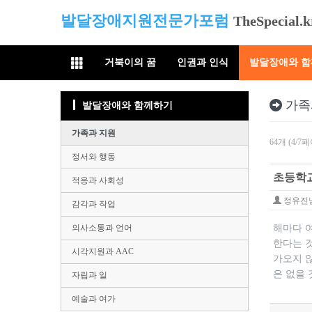
발달장애지원전문가포럼
TheSpecial.k
거북이의 꿈
인권과 인식
발달장애와 
가족
발달장애와 함께하기
가족과 지원
64개 (4/7
정서와 행동
초등학교
적응과 사회성
정유진
감각과 작업
의사소통과 언어
해마다 
한다는 
시각지원과 AAC
가오지 
은 없을 
자립과 일
예술과 여가