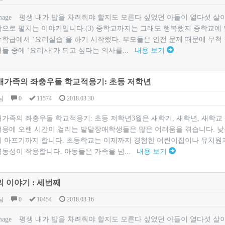
평생 내가 밥을 차려줘야 할지도 모른다 싶었던 아들이 열다섯 살
작으로 펼치는 이야기입니다.(3) 중학교까지는 그래도 행복했지 중학교에 
수학급에서 ‘요리실습’을 하기 시작했다. 부모들은 안전 문제 때문에 무척
들 중에 ‘요리사’가 되고 싶다는 의사를...
내용 보기
가족의 좌충우돌 학교적응기: 초등 저학년
님
0
11574
2018.03.30
족의 좌충우돌 학교적응기: 초등 저학년​​3월은 새학기, 새학년, 새학교
적응에 오랜 시간이 걸리는 발달장애학생들은 많은 어려움을 겪습니다. 낯선
이 아프기까지 합니다. 초등학교는 이제까지 경험한 어린이집이나 유치원과는
역동성이 작용합니다. 아동들은 가족을 넘...
내용 보기
 이야기 : 세번째
님
0
10454
2018.03.16
평생 내가 밥을 차려줘야 할지도 모른다 싶었던 아들이 열다섯 살