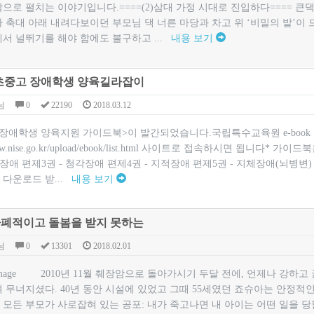
으로 펼치는 이야기입니다.====(2)삼대 가정 시대로 진입하다==== 
 축대 아래 내려다보이던 부모님 댁 너른 마당과 차고 위 ‘비밀의 밭’이
서 널뛰기를 해야 함에도 불구하고 ...
내용 보기
 초중고 장애학생 양육길라잡이
님
0
22190
2018.03.12
 장애학생 양육지원 가이드북>이 발간되었습니다.국립특수교육원 e-book
/www.nise.go.kr/upload/ebook/list.html​ 사이트로 접속하시면 
각장애 편제3권 - 청각장애 편제4권 - 지적장애 편제5권 - 지체장애(뇌병변
 다운로드 받...
내용 보기
자폐적이고 돌봄을 받지 못하는
님
0
13301
2018.02.01
​ 2010년 11월 췌장암으로 돌아가시기 두달 전에, 언제나 강하
며 무너지셨다. 40년 동안 시설에 있었고 그때 55세였던 죠슈아는 안정
모든 부모가 사로잡혀 있는 공포: 내가 죽고나면 내 아이는 어떤 일을 당