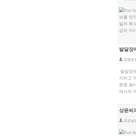
보를 연
빌려 특
급의 아이
발달장애
정병은
발달장애가
지하고 
종종 몸
에서의 
상윤씨의
김성남