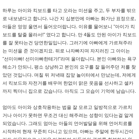
하루는 아이와 킥보드를 타고 오라는 미션을 주고
,
두 부자를 밖으
로 내보냈다고 합니다
.
나간 지 십분만에 아빠는 화가난 표정으로
,
아들은 엉엉 울면서 들어오더랍니다
.
이유를 물어보니
"
아이가 킥
보드를 탈줄 몰라서
!"
였다고 합니다
.
만
4
돌도 안된 아이가 킥보드
를 잘 못타는건 당연한일입니다
.
그러기에 아빠에게 가르쳐주라
는 미션을 준 것이겠지요
.
뒤로 나자빠지며 자지러진 그 아이는
"
선미아빠
!
선미아빠한테가
!"
라며 울더랍니다
.
본인 아빠와는 욕구
해소가 안되니
,
평소 상냥하고 본인의 요구를 잘 들어주던 저를 찾
았던 것입니다
. 며칠
뒤 저녁때 집앞 놀이터에서 만났는데
,
저에게
서 킥보드와 자전거를 배우며 한없이 맑은 웃음을 선사하고 셀카
까지 찍더니 집으로 갔습니다
.
아직도 그 모습이 기억에 남습니다
.
엄마도 아이와 상호작용하는 법을 잘 모르고 일방적으로 가르치
거나 아이가 못하면 무조건 대신 해주려는 성향이 있다는걸 알게
되었습니다
.
그래도 엄마는 아들의 언어발달을 위해 언어치료를
시작하여 현재 꾸준히 다니고 있으며
,
아빠는 주말에 한두시간이