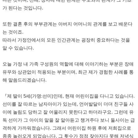
다는 것이며
,
선배
,
상사에 대한 관계는 부모와의 관계가 그 기초
가 된다는 것입니다
.
또한 결혼 후의 부부관계는 아버지 어머니의 관계를 보고 배운다
는 것이죠
.
따라서 가정안에서의 모든 인간관계는 굉장히 중요하다는 것을
알 수 있습니다
.
오늘 가정 내 가족 구성원의 역할에 대해 이야기하는 부분은 장애
유무와 상관없이 적용되는 부분이며
,
최근 제가 경험한 사례를 통
해 말씀드리겠습니다
.
『
제 딸이
5
세
(
가명
:
선미
)
인데
,
현재 어린이집을 다니고 있습니다
.
선미를 잘 따르는 남자아이
가 있는데
,
언어발달이 더뎌 친구들 사
이에 놀림도 당하고 잘 어울리지 못한다고 하더라구요
.
그런데 유
독 선미가 그 아이의 말을 잘 알아듣고 챙겨주다 보니 둘사이는 급
격하게 가까워졌습니다
.
그래서 어린이집 하원 후에 저희집으로
종종 놀러오게 되었습니다
.
그 횟수가 점점 잦아지다 못해 저녁식