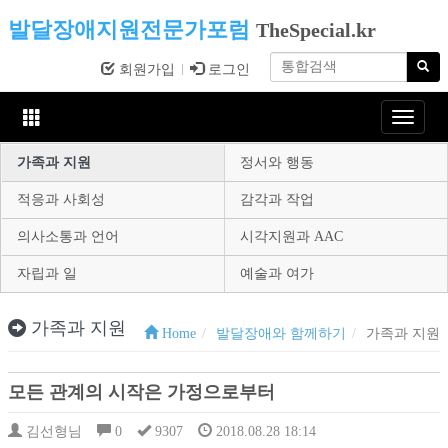
발달장애지원전문가포럼
TheSpecial.kr
회원가입
로그인
Toggle
navigat
가족과 지원
정서와 행동
적응과 사회성
감각과 작업
의사소통과 언어
시각지원과 AAC
자립과 일
예술과 여가
가족과 지원
Home
발달장애와 함께하기
가족과 지원
모든 관계의 시작은 가정으로부터
김선형님
0
9307
2018.08.28 18:14