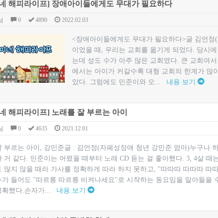
네 해피라이프] 장애아이들에게도 무대가 필요하다
님
0
4890
2022.02.03
<장애아이들에게도 무대가 필요하다>글 김언정(자
이었을 때, 우리는 교회를 옮기게 되었다. 당시에
는데 성도 수가 아주 많은 교회였다. 큰 교회여
에서는 아이가 커갈수록 대형 교회의 한계가 많이
았다. 그럼에도 민준이와 오...
내용 보기
네 해피라이프] 노래를 잘 부르는 아이
님
0
4635
2021.12.01
잘 부르는 아이, 강민준글 : 김언정(자폐성장애 청년 강민준 엄마)누구나
 거 같다. 민준이는 어렸을 때부터 노래 CD 듣는 걸 좋아했다. 3, 4살 
 많지 않을 때라 가사를 정확하게 따라 하지 못하고, "따따따 따따따 따
누가 들어도 "따르릉 따르릉 비켜나세요"로 시작하는 동요임을 알아들을 
정확했다.손자가...
내용 보기