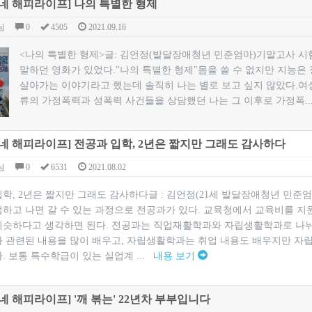
네 해피라이프] 나의 특별한 형제
님
0
4505
2021.09.16
<나의 특별한 형제>글: 김언정(발달장애청년 민준엄마)기말고사 시
말하던 영화가 있었다."나의 특별한 형제"몸을 쓸 수 없지만 지능
살아가는 이야기라고 했는데 솔직히 나는 별로 보고 싶지 않았다.여성
류의 가정폭력과 성폭력 사건들을 상담했던 나는 그 이후로 가정폭.
네 해피라이프] 전공과 입학, 2년은 짧지만 그래도 감사하다
님
0
6531
2021.08.02
입학, 2년은 짧지만 그래도 감사하다글 : 김언정(21세 발달장애청년 민
업하고 나면 갈 수 있는 과정으로 전공과가 있다. 교육청에서 교육비를 지
비슷하다고 생각하면 된다. 전공과는 직업재활학과와 자립생활학과로 나
과 관련된 내용을 많이 배우고, 자립생활학과는 취업 내용도 배우지만 자립
. 보통 특수학급이 있는 실업계 ...
내용 보기
네 해피라이프] '깨 볶는' 22년차 부부입니다