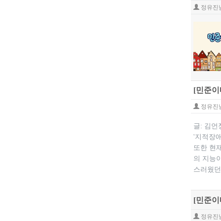
정유진
[민준이
정유진
글: 김
'지적장
또한 현재
의 지능
스러웠던 
[민준이
정유진