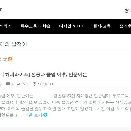
r
함께하기
특수교육과 학습
디자인 & ICT
행사/교육
정기후
이의 날적이
페이지)
네 해피라이프] 전공과 졸업 이후, 민준이는
님
0
3520
2023.07.13
졸업 이후, 민준이는 김언정(23살 자폐청년 민준엄마. 부모교육 강사
 졸업했다. 합격할 수 있을까 마음 졸였던 전공과 입학의 기쁨은 잠시였고
다. 아이의 졸업을 앞두고 작년 한해 고민이 많았다. 4시간 취업, 보호작
성인프로그...
내용 보기