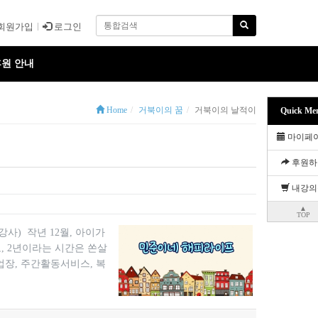
회원가입
로그인
원 안내
Home
거북이의 꿈
거북이의 날적이
Quick Me
마이페
후원하
내강의
▲
TOP
) 작년 12월, 아이가
, 2년이라는 시간은 쏜살
업장, 주간활동서비스, 복