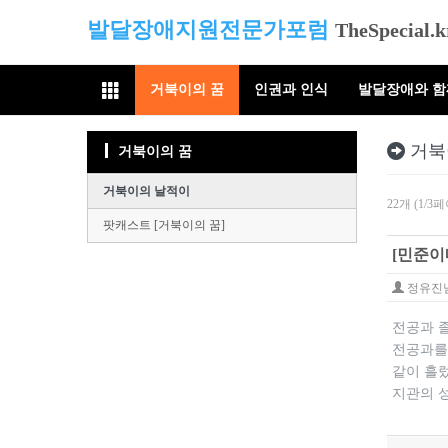
발달장애지원전문가포럼
TheSpecial.k
거북이의 꿈
인권과 인식
발달장애와 
거북
거북이의 꿈
거북이의 날적이
22개 (1/3
팟캐스트 [거북이의 꿈]
[민준이
정유진
전공과 
전공과를
같이 흘렀
지관의 