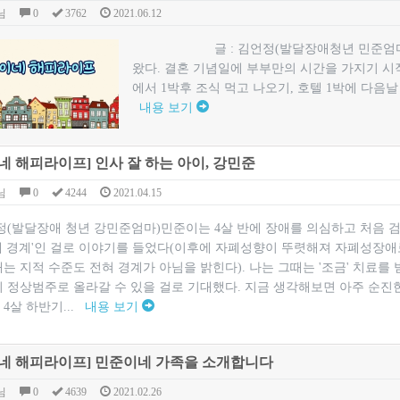
님
0
3762
2021.06.12
글 : 김언정(발달장애청년 민준엄마)결혼 
왔다. 결혼 기념일에 부부만의 시간을 가지기 시작
에서 1박후 조식 먹고 나오기, 호텔 1박에 다음날 
내용 보기
네 해피라이프] 인사 잘 하는 아이, 강민준
님
0
4244
2021.04.15
언정(발달장애 청년 강민준엄마)민준이는 4살 반에 장애를 의심하고 처음
애 경계'인 걸로 이야기를 들었다(이후에 자폐성향이 뚜렷해져 자폐성장애
는 지적 수준도 전혀 경계가 아님을 밝힌다). 나는 그때는 '조금' 치료를 
이 정상범주로 올라갈 수 있을 걸로 기대했다. 지금 생각해보면 아주 순진
4살 하반기...
내용 보기
네 해피라이프] 민준이네 가족을 소개합니다
님
0
4639
2021.02.26