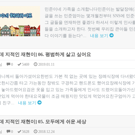
민준이네 가족을 소개합니다민준이는 발달장애(자폐
글을 쓰는 민준엄마는 몇개월전부터 SNS에 민
그 글들을 연재하면 좋겠다 하셔서 이렇게 인사를
들을 소개하고자 한다. 첫번째 우리집 큰아들 민
다 이야기를 듣는다^...
내용 보기
데 지적인 재현이] 06. 평범하게 살고 싶어요
님
0
5469
2019.01.11
머니께서 돌아가셨어요한번도 가본 적 없는 곳에 있는 장례식장에 다녀
요한시간쯤 타고 가는동안 창밖도 구경하고 핸드폰도 했어요장례식장에 가
 놓아드렸어요검은 옷을 입고 있는 가족들에게 인사도 드렸어요돌아가신
맛있게 먹어야 한대요국물이 조금 매웠지만 맛있게 먹었어요친구엄마가 고
 친구...
내용 보기
데 지적인 재현이] 05. 모두에게 쉬운 세상
님
0
5628
2018.12.24