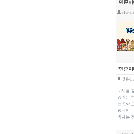
[민준이
정유진
[민준이
정유진
​노래를 
있기는 한
는 단어도
렀지만 
박자는 