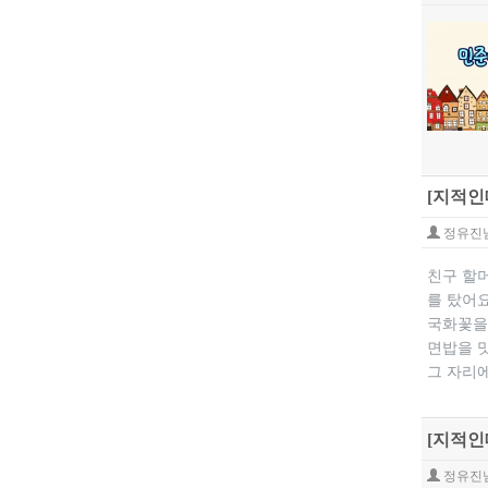
[지적인
정유진
친구 할
를 탔어
국화꽃을
면밥을 
그 자리에
[지적인
정유진