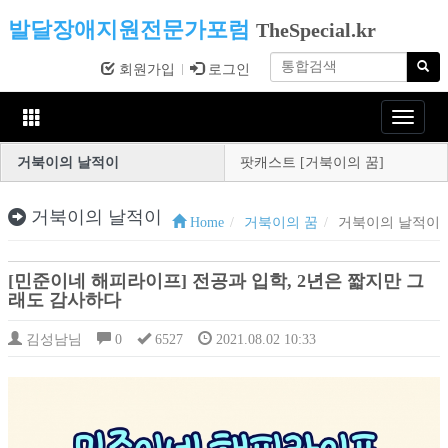
발달장애지원전문가포럼
TheSpecial.kr
회원가입
로그인
Toggle
navigat
거북이의 날적이
팟캐스트 [거북이의 꿈]
거북이의 날적이
Home
거북이의 꿈
거북이의 날적이
[민준이네 해피라이프] 전공과 입학, 2년은 짧지만 그
래도 감사하다
김성남님
0
6527
2021.08.02 10:33