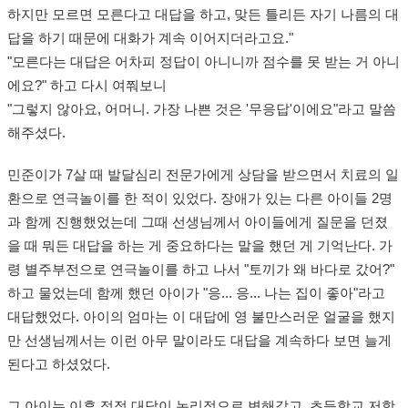
하지만 모르면 모른다고 대답을 하고, 맞든 틀리든 자기 나름의 대
답을 하기 때문에 대화가 계속 이어지더라고요."
"모른다는 대답은 어차피 정답이 아니니까 점수를 못 받는 거 아니
에요?" 하고 다시 여쭤보니
"그렇지 않아요, 어머니. 가장 나쁜 것은 '무응답'이에요"라고 말씀
해주셨다.
민준이가 7살 때 발달심리 전문가에게 상담을 받으면서 치료의 일
환으로 연극놀이를 한 적이 있었다. 장애가 있는 다른 아이들 2명
과 함께 진행했었는데 그때 선생님께서 아이들에게 질문을 던졌
을 때 뭐든 대답을 하는 게 중요하다는 말을 했던 게 기억난다. 가
령 별주부전으로 연극놀이를 하고 나서 "토끼가 왜 바다로 갔어?"
하고 물었는데 함께 했던 아이가 "응... 응... 나는 집이 좋아"라고
대답했었다. 아이의 엄마는 이 대답에 영 불만스러운 얼굴을 했지
만 선생님께서는 이런 아무 말이라도 대답을 계속하다 보면 늘게
된다고 하셨었다.
그 아이는 이후 점점 대답이 논리적으로 변해갔고, 초등학교 저학