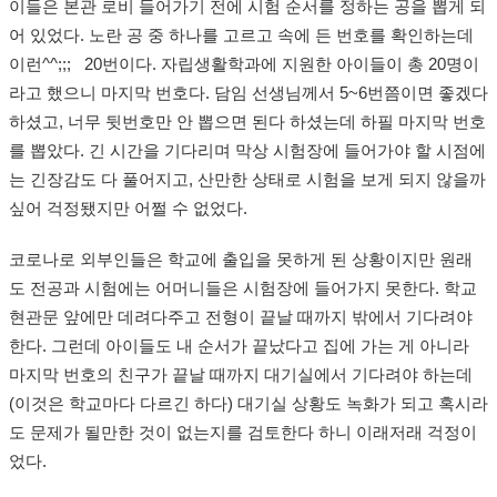
이들은 본관 로비 들어가기 전에 시험 순서를 정하는 공을 뽑게 되
어 있었다. 노란 공 중 하나를 고르고 속에 든 번호를 확인하는데
이런^^;;; 20번이다. 자립생활학과에 지원한 아이들이 총 20명이
라고 했으니 마지막 번호다. 담임 선생님께서 5~6번쯤이면 좋겠다
하셨고, 너무 뒷번호만 안 뽑으면 된다 하셨는데 하필 마지막 번호
를 뽑았다. 긴 시간을 기다리며 막상 시험장에 들어가야 할 시점에
는 긴장감도 다 풀어지고, 산만한 상태로 시험을 보게 되지 않을까
싶어 걱정됐지만 어쩔 수 없었다.
코로나로 외부인들은 학교에 출입을 못하게 된 상황이지만 원래
도 전공과 시험에는 어머니들은 시험장에 들어가지 못한다. 학교
현관문 앞에만 데려다주고 전형이 끝날 때까지 밖에서 기다려야
한다. 그런데 아이들도 내 순서가 끝났다고 집에 가는 게 아니라
마지막 번호의 친구가 끝날 때까지 대기실에서 기다려야 하는데
(이것은 학교마다 다르긴 하다) 대기실 상황도 녹화가 되고 혹시라
도 문제가 될만한 것이 없는지를 검토한다 하니 이래저래 걱정이
었다.