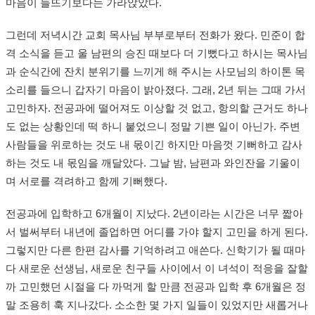
마음이 들뜨기보다는 가라앉았다.
그런데 저녁시간 교회 목사님 부부로부터 전화가 왔다. 민준이 합
격 소식을 듣고 울 남편의 승진 때보다 더 기뻤다고 하시는 목사님
과 순식간에 잔치 분위기를 느끼게 해 주시는 사모님의 하이톤 목
소리를 들으니 갑자기 마음이 밝아졌다. 그래, 2년 뒤는 그때 가서
고민하자. 전공과에 떨어져도 이상할 것 없고, 항의할 근거도 하나
도 없는 상황인데 떡 하니 붙었으니 정말 기쁜 일이 아닌가. 주변
사람들을 위로하는 것도 내 몫이긴 하지만 마음껏 기뻐하고 감사
하는 것도 내 몫임을 깨달았다. 그날 밤, 남편과 와인잔을 기울이
며 서로를 격려하고 함께 기뻐했다.
전공과에 입학하고 6개월이 지났다. 2년이라는 시간은 너무 짧아
서 벌써부터 내년에 졸업하면 어디를 가야 할지 고민을 하게 된다.
그렇지만 다른 한편 감사를 기억하려고 애쓴다. 신학기가 될 때마
다 새로운 선생님, 새로운 친구들 사이에서 이 녀석이 적응을 잘할
까 고민했던 시절을 다 까먹게 할 만큼 전공과 입학 후 6개월은 정
말 조용히 훅 지나갔다. 소소한 몇 가지 일들이 있었지만 새롭거나