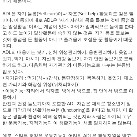
하기 때문이다.
ADL은 자기 돌봄(Self-care)이나 자조
(Self-help)
활동
과도 같은 말
이다. 이 동의어대로
ADL
은
‘자기 자신의 몸을 돌보는 것에 중점을
둔 일상활동’ 이라는 개념이 있다. 아이가 일과적으로 놀이를 한다
고 해도 놀이가 일상활동에 속하지 않는 것은, 자기 몸을 돌보는
것에 중점을 둔 활동이 아니고 즐거움에 초점을 둔 활동이기 때문
이다.
ADL의 내용에는 씻기, 신체 위생관리하기, 용변관리하기, 옷입고
벗기, 먹기, 마시기, 자신의 건강 돌보기, 자기 안전 돌보기로 분류
하기도 하고, 다음처럼 자기관리와 이동기능으로 나누는 분류방
법도 있다.
• 자기관리
:
먹기(식사/간식), 몸단장하기, 목욕하기, 옷입기, 대소
변 가리기와 화장실 위생(뒤처리하기)
• 이동기능: 자리에서 의자로, 방에서 방으로, 집 안에서 밖으로 이
동하기
안전과 건강 돌보기까지 포함한 ADL 자립은 대체로 청소년기 정
도로 파악되며 생활기능수행
(functioning)
을 한다고 보지만, 이 활
동은 경험과 환경에 의해 성취되는 것인지라
사람은 자기의 고유
한
운동기능, 지적기능과 이 생활기능이 서로 일치하지는 않는다.
예로, 스티븐 호킹은 운동기능이 어려워 ADL은 활동지원을 받고