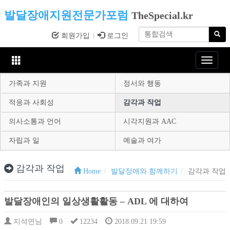
발달장애지원전문가포럼
TheSpecial.kr
회원가입
로그인
Toggle
navigat
가족과 지원
정서와 행동
적응과 사회성
감각과 작업
의사소통과 언어
시각지원과 AAC
자립과 일
예술과 여가
감각과 작업
Home
발달장애와 함께하기
감각과 작업
발달장애인의 일상생활활동 – ADL 에 대하여
지석연님
0
12234
2018.09.21 19:59