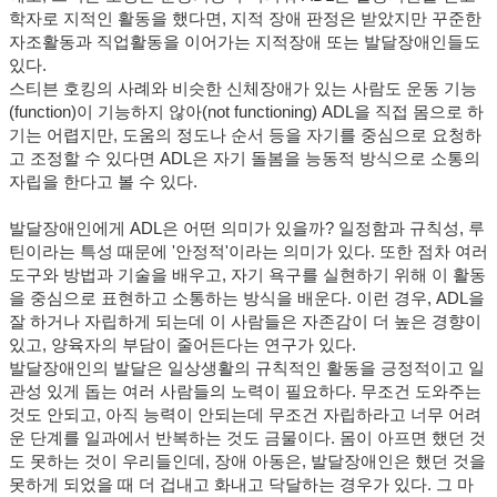
학자로 지적인 활동을 했다면, 지적 장애 판정은 받았지만 꾸준한
자조활동과 직업활동을 이어가는 지적장애 또는 발달장애인들도
있다.
스티븐 호킹의 사례와 비슷한 신체장애가 있는 사람도 운동 기능
(function)
이 기능하지 않아
(not functioning) ADL
을 직접 몸으로 하
기는 어렵지만, 도움의 정도나 순서 등을 자기를 중심으로 요청하
고 조정할 수 있다면 ADL은 자기 돌봄을 능동적 방식으로 소통의
자립을 한다고 볼 수 있다.
발달장애인에게 ADL은 어떤 의미가 있을까? 일정함과 규칙성, 루
틴이라는 특성 때문에 '안정적'이라는 의미가 있다. 또한 점차 여러
도구와 방법과 기술을 배우고, 자기 욕구를 실현하기 위해 이 활동
을 중심으로 표현하고 소통하는 방식을 배운다. 이런 경우, ADL을
잘 하거나 자립하게 되는데 이 사람들은 자존감이 더 높은 경향이
있고, 양육자의 부담이 줄어든다는 연구가 있다.
발달장애인의 발달은 일상생활의 규칙적인 활동을 긍정적이고 일
관성 있게 돕는 여러 사람들의 노력이 필요하다. 무조건 도와주는
것도 안되고, 아직 능력이 안되는데 무조건 자립하라고 너무 어려
운 단계를 일과에서 반복하는 것도 금물이다. 몸이 아프면 했던 것
도 못하는 것이 우리들인데, 장애 아동은, 발달장애인은 했던 것을
못하게 되었을 때 더 겁내고 화내고 닥달하는 경우가 있다. 그 마