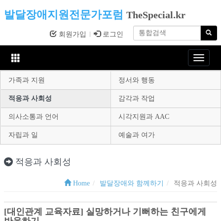
발달장애지원전문가포럼
TheSpecial.kr
회원가입
로그인
Toggle
navigat
가족과 지원
정서와 행동
적응과 사회성
감각과 작업
의사소통과 언어
시각지원과 AAC
자립과 일
예술과 여가
적응과 사회성
Home
발달장애와 함께하기
적응과 사회성
[대인관계 교육자료] 실망하거나 기뻐하는 친구에게