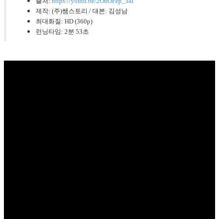
출처:
https://youtu.be/2OuOFep_3aI
제작: (주)쌤스토리 / 대본: 김성남
최대화질: HD (360p)
런닝타임: 2분 53초