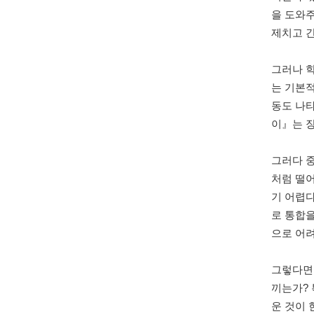
을 도와
제치고 
그러나 
는 기본
동도 나타
이』는 
그러다 
처럼 떨
기 어렵
로 통합
으로 어
그렇다면
끼는가?
운 것이 