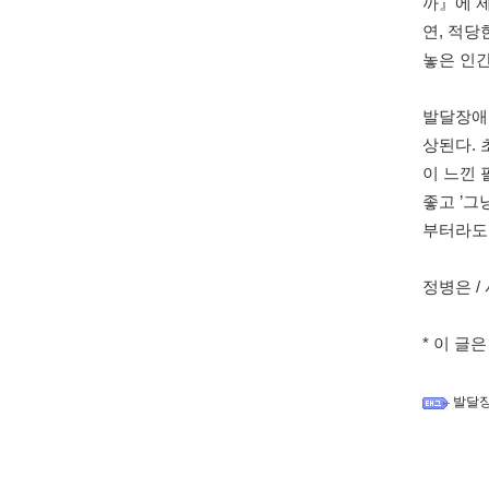
까』에 제
연, 적당
놓은 인
발달장애
상된다.
이 느낀 
좋고 ’그
부터라도 
정병은 /
* 이 글
발달