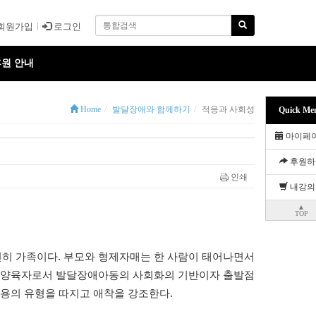
회원가입
로그인
원 안내
Home
발달장애와 함께하기
적응과 사회성
Quick Me
마이페
후원하
인쇄
내강의
▲
TOP
히 가족이다. 부모와 형제자매는 한 사람이 태어나면서
된 양육자로서 발달장애아동의 사회화의 기반이자 출발점
작용의 유형을 따지고 애착을 강조한다.