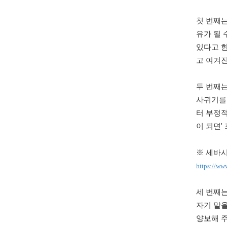
첫 번째는
유가 될 
있다고 
고 여겨진
두 번째
사귀기를
터 부정적
이 되면'
※ 세바시
https://w
세 번째
자기 말
양보해 