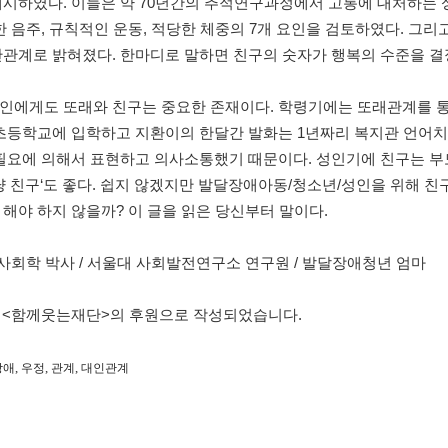
시하였다. 이들은 약 70년간의 추적연구과정에서 고통에 대처하는 성
한 음주, 규칙적인 운동, 적당한 체중의 7개 요인을 검토하였다. 그리
간관계로 밝혀졌다. 한마디로 말하면 친구의 숫자가 행복의 수준을 결
인에게도 또래와 친구는 중요한 존재이다. 학령기에는 또래관계를 
 초등학교에 입학하고 지환이의 한달간 발화는 1년짜리 복지관 언어치
필요에 의해서 표현하고 의사소통했기 때문이다. 성인기에 친구는 부모의
냥 친구‘도 좋다. 쉽지 않겠지만 발달장애아동/청소년/성인을 위해 
해야 하지 않을까? 이 글을 읽은 당신부터 말이다.
 사회학 박사 / 서울대 사회발전연구소 연구원 / 발달장애청년 엄마
은 <함께웃는재단>의 후원으로 작성되었습니다.
,
,
,
장애
우정
관계
대인관계