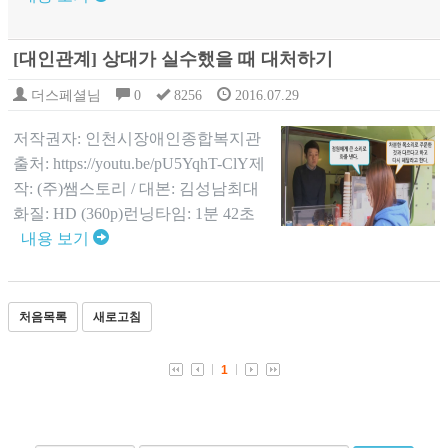
[대인관계] 상대가 실수했을 때 대처하기
더스페셜님
0
8256
2016.07.29
저작권자: 인천시장애인종합복지관
출처: https://youtu.be/pU5YqhT-ClY제
작: (주)쌤스토리 / 대본: 김성남최대
화질: HD (360p)런닝타임: 1분 42초
내용 보기
처음목록
새로고침
1