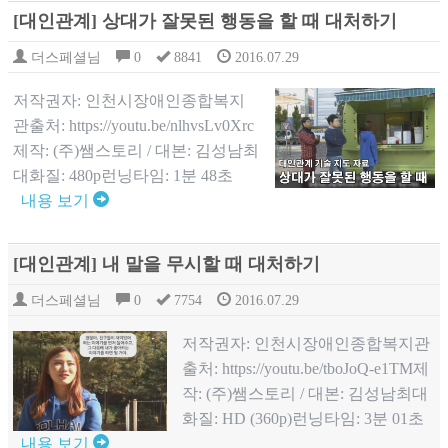
[대인관계] 상대가 잘못된 행동을 할 때 대처하기
더스페셜님
0
8841
2016.07.29
저작권자: 인천시장애인종합복지
관출처: https://youtu.be/nlhvsLv0Xrc
제작: (주)쌤스토리 / 대본: 김성남최
대화질: 480p런닝타임: 1분 48초
내용 보기
[대인관계] 내 말을 무시할 때 대처하기
더스페셜님
0
7754
2016.07.29
저작권자: 인천시장애인종합복지관
출처: https://youtu.be/tboJoQ-e1TM제
작: (주)쌤스토리 / 대본: 김성남최대
화질: HD (360p)런닝타임: 3분 01초
내용 보기