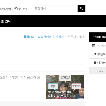
회원가입
로그인
원 안내
Home
발달장애와 함께하기
적응과 사회성
Quick Me
마이페
후원하
내강의
▲
TOP
주)쌤스토리 / 대본: 김성남최대화