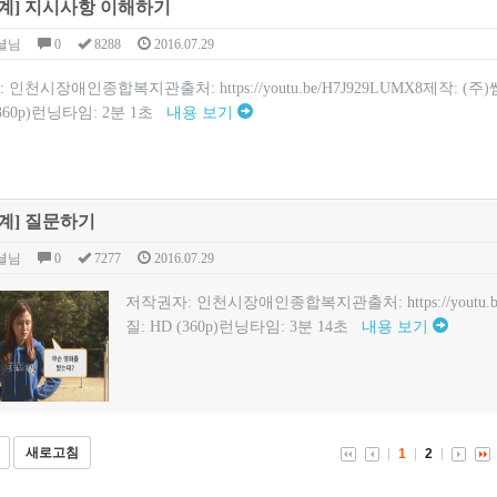
계] 지시사항 이해하기
셜님
0
8288
2016.07.29
 인천시장애인종합복지관출처: https://youtu.be/H7J929LUMX8제작: 
(360p)런닝타임: 2분 1초
내용 보기
계] 질문하기
셜님
0
7277
2016.07.29
저작권자: 인천시장애인종합복지관출처: https://youtu.
질: HD (360p)런닝타임: 3분 14초
내용 보기
새로고침
1
2