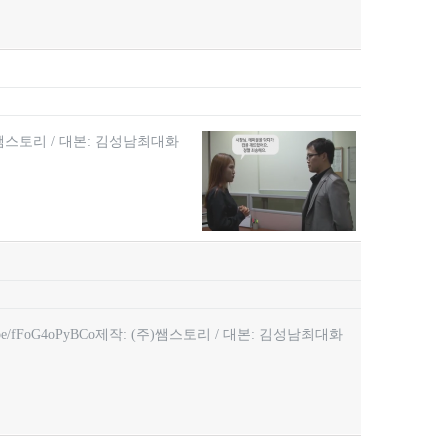
(주)쌤스토리 / 대본: 김성남최대화
e/fFoG4oPyBCo제작: (주)쌤스토리 / 대본: 김성남최대화