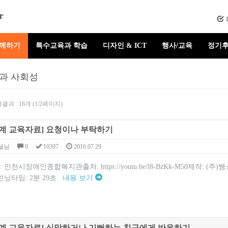
r
함께하기
특수교육과 학습
디자인 & ICT
행사/교육
정기후
과 사회성
결과 : 16개 (1/2페이지)
계 교육자료] 요청이나 부탁하기
셜님
0
10397
2016.07.29
인천시장애인종합복지관출처: https://youtu.be/l8-BzKk-M50제작: (
0p런닝타임: 2분 29초
내용 보기
계 교육자료] 실망하거나 기뻐하는 친구에게 반응하기