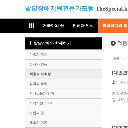
발달장애지원전문가포럼
TheSpecial.k
거북이의 꿈
인권과 인식
발달장애와 
적응
발달장애와 함께하기
가족과 지원
"소통"
검색
정서와 행동
[대인관
적응과 사회성
더스페
감각과 작업
의사소통과 언어
저작권자: 
질: 48
시각지원과 AAC
자립과 일
예술과 여가
[대인관