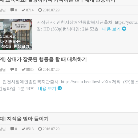
셜님
0
8714
2016.07.29
저작권자: 인천시장애인종합복지관출처: https://youtu.
질: HD (360p)런닝타임: 2분 53초
내용 보기
계] 상대가 잘못된 행동을 할 때 대처하기
셜님
0
8835
2016.07.29
인천시장애인종합복지관출처: https://youtu.be/nlhvsLv0Xrc제작: (주
0p런닝타임: 1분 48초
내용 보기
계] 지적을 받아 들이기
셜님
0
8518
2016.07.29