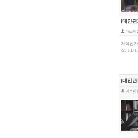
[대인관
더스페
저작권자:
질: HD 
[대인관
더스페