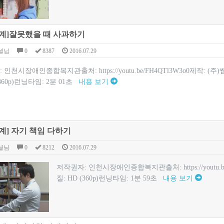
계]잘못했을 때 사과하기
셜님
0
8387
2016.07.29
 인천시장애인종합복지관출처: https://youtu.be/FH4QTl3W3o0제작: 
(360p)런닝타임: 2분 01초
내용 보기
계] 자기 책임 다하기
셜님
0
8212
2016.07.29
저작권자: 인천시장애인종합복지관출처: https://youtu.b
질: HD (360p)런닝타임: 1분 59초
내용 보기