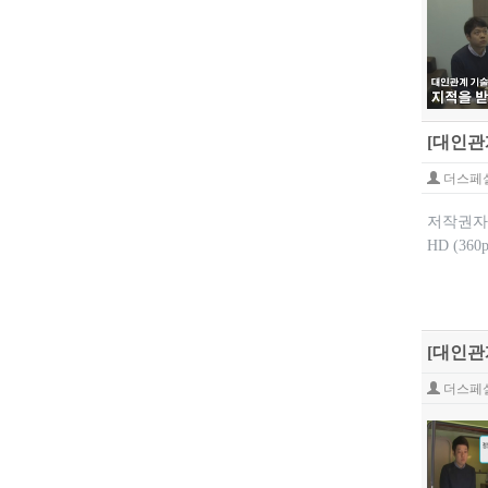
[대인관
더스페
저작권자: 
HD (36
[대인관
더스페