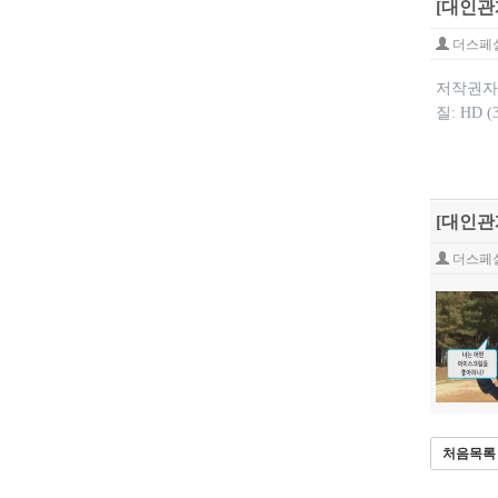
[대인관
더스페
저작권자:
질: HD 
[대인관
더스페
처음목록