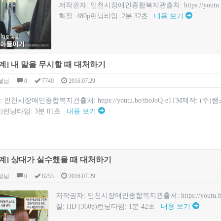
저작권자: 인천시장애인종합복지관출처: https://youtu.
화질: 480p런닝타임: 2분 32초
내용 보기
계] 내 말을 무시할 때 대처하기
셜님
0
7749
2016.07.29
인천시장애인종합복지관출처: https://youtu.be/tboJoQ-e1TM제작: (
0p)런닝타임: 3분 01초
내용 보기
계] 상대가 실수했을 때 대처하기
셜님
0
8253
2016.07.29
저작권자: 인천시장애인종합복지관출처: https://youtu.b
질: HD (360p)런닝타임: 1분 42초
내용 보기