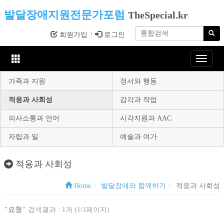
발달장애지원전문가포럼
TheSpecial.kr
회원가입
로그인
Toggle
navigat
가족과 지원
정서와 행동
적응과 사회성
감각과 작업
의사소통과 언어
시각지원과 AAC
자립과 일
예술과 여가
적응과 사회성
Home
발달장애와 함께하기
적응과 사회성
"요청"
검색결과 : 1개 (1/1페이지)