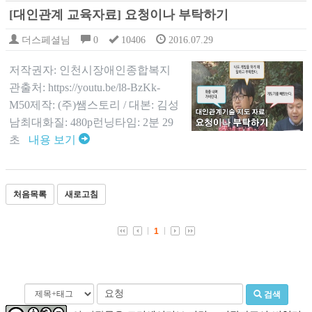
[대인관계 교육자료] 요청이나 부탁하기
더스페셜님
0
10406
2016.07.29
저작권자: 인천시장애인종합복지
관출처: https://youtu.be/l8-BzKk-
M50제작: (주)쌤스토리 / 대본: 김성
남최대화질: 480p런닝타임: 2분 29
초
내용 보기
처음목록
새로고침
1
검색