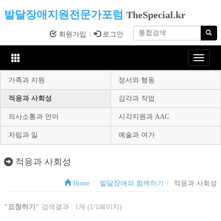
발달장애지원전문가포럼
TheSpecial.kr
회원가입
로그인
Toggle
navigat
가족과 지원
정서와 행동
적응과 사회성
감각과 작업
의사소통과 언어
시각지원과 AAC
자립과 일
예술과 여가
적응과 사회성
Home
발달장애와 함께하기
적응과 사회성
"요청하기"
검색결과 : 1개 (1/1페이지)