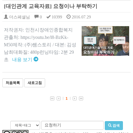
[대인관계 교육자료] 요청이나 부탁하기
더스페셜님
0
10399
2016.07.29
저작권자: 인천시장애인종합복지
관출처: https://youtu.be/l8-BzKk-
M50제작: (주)쌤스토리 / 대본: 김성
남최대화질: 480p런닝타임: 2분 29
초
내용 보기
처음목록
새로고침
1
검색