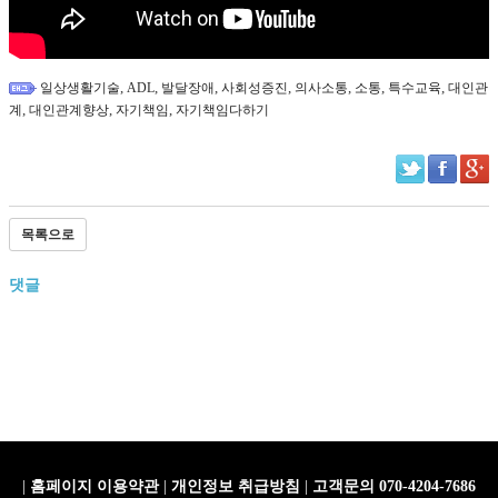
,
,
,
,
,
,
,
일상생활기술
ADL
발달장애
사회성증진
의사소통
소통
특수교육
대인관
,
,
,
계
대인관계향상
자기책임
자기책임다하기
목록으로
댓글
|
홈페이지 이용약관
|
개인정보 취급방침
|
고객문의 070-4204-7686