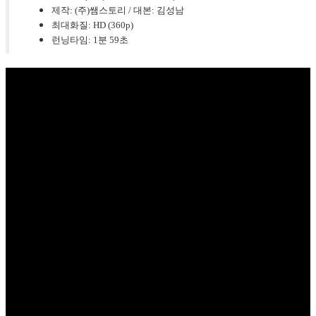
제작: (주)쌤스토리 / 대본: 김성남
최대화질: HD (360p)
런닝타임: 1분 59초