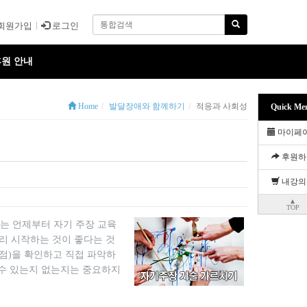
회원가입
로그인
원 안내
Home
발달장애와 함께하기
적응과 사회성
Quick Me
마이페
후원하
내강의
▲
TOP
는 언제부터 자기 주장 교육
리 시작하는 것이 좋다는 것
약점)을 확인하고 직접 파악하
 수 있는지 없는지는 중요하지