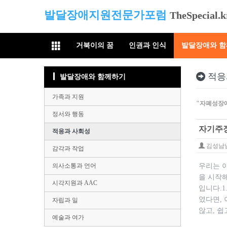
발달장애지원전문가포럼
TheSpecial.k
거북이의 꿈
인권과 인식
발달장애와 
적응
발달장애와 함께하기
가족과 지원
"자폐성장
정서와 행동
자기주장
적응과 사회성
김성남
감각과 작업
의사소통과 언어
우리는 
을 시작해
시각지원과 AAC
입니다.1
였다면,
자립과 일
않고, 쉽
예술과 여가