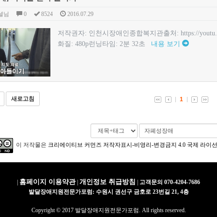
셜님
0
8524
2016.07.29
저작권자: 인천시장애인종합복지관출처: https://youtu.
화질: 480p런닝타임: 2분 32초
내용 보기
새로고침
1
이 저작물은
크리에이티브 커먼즈 저작자표시-비영리-변경금지 4.0 국제 라이
홈페이지 이용약관
개인정보 취급방침
|
|
|
고객문의 070-4204-7686
발달장애지원전문가포럼: 수원시 권선구 금호로 23번길 21, 4층
Copyright © 2017 발달장애지원전문가포럼. All rights reserved.