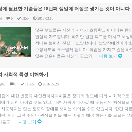
에 필요한 기술들은 18번째 생일에 저절로 생기는 것이 아니다
님
0
6859
2017.03.16
많은 부모들은 자신의 자녀가 초등학교에 다니는 동안
열심히 가르칩니다. 하지만 일단 학교를 마치고 세상
적다는 불편한 진실에 도달합니다. 발달장애인이라 
주장하도록 요구받게 됩니다. 직업을 가지고 일을 하
있는 젊은이들은 자신의 필요와...
내용 보기
 사회적 특성 이해하기
셜님
0
11565
2016.09.20
른 사람에 대한 반응과 대인관계자폐아들은 장애의 정도에 따라 사회적으로 
장애가 심한 아이일 수도 있고, 다른 사람이 다가갈 때 수동적인 방식으로
 시도하지는 않는 정도의 장애를 보이는 아이일 수도 있습니다. 한편 다
만, 막상 그런 주의나 관심을 받을 때는 어떻게 해야 하는지를 모르는 (
이들도 ...
내용 보기