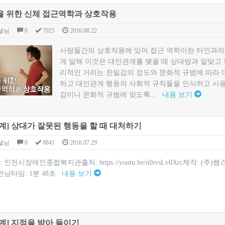
 위한 신체 접근역학과 상호작용
셜님
0
7925
2016.08.22
​사람들간의 상호작용에 있어 접근 역학이란 타인과의
게 말해 이것은 대인관계를 맺을 때 상대방과 알맞고
리적인 거리는 친밀감의 정도와 문화적 규범에 따라 
하고 대인관계 행동의 사회적 규칙들을 인식하고 사
감이나 문화적 규범에 맞도록...
내용 보기
계] 상대가 잘못된 행동을 할 때 대처하기
셜님
0
8841
2016.07.29
인천시장애인종합복지관출처: https://youtu.be/nlhvsLv0Xrc제작: (주
0p런닝타임: 1분 48초
내용 보기
계] 지적을 받아 들이기