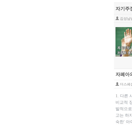
자기주장
김성남
자폐아의
더스페
1. 다
비교적 
발적으로
고는 하지
숙한' 아