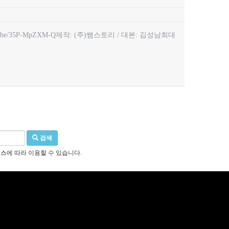
be/35P-MpZXM-Q제작: (주)쌤스토리 / 대본: 김성남최대
검색
선스
에 따라 이용할 수 있습니다.