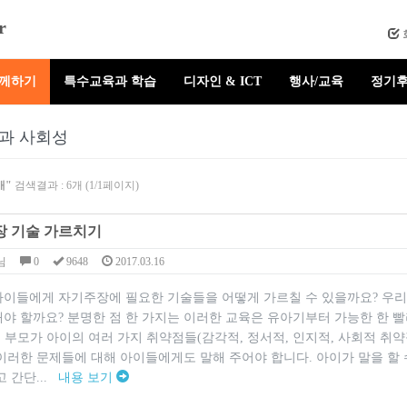
r
함께하기
특수교육과 학습
디자인 & ICT
행사/교육
정기후
과 사회성
애"
검색결과 : 6개 (1/1페이지)
 기술 가르치기
님
0
9648
2017.03.16
아이들에게 자기주장에 필요한 기술들을 어떻게 가르칠 수 있을까요? 우리
야 할까요? 분명한 점 한 가지는 이러한 교육은 유아기부터 가능한 한 빨
. 부모가 아이의 여러 가지 취약점들(감각적, 정서적, 인지적, 사회적 취
 이러한 문제들에 대해 아이들에게도 말해 주어야 합니다. 아이가 말을 할
고 간단...
내용 보기