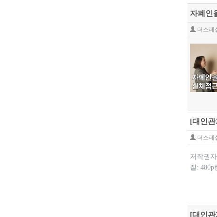
자폐인을
더스페
[대인관
더스페
저작권자: 
질: 48
[대인관