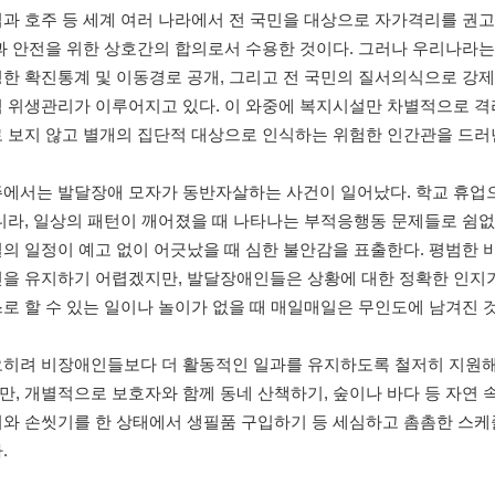
럽과 호주 등 세계 여러 나라에서 전 국민을 대상으로 자가격리를 권
 안전을 위한 상호간의 합의로서 수용한 것이다
.
그러나 우리나라는
명한 확진통계 및 이동경로 공개
,
그리고 전 국민의 질서의식으로 강제
적 위생관리가 이루어지고 있다
.
이 와중에 복지시설만 차별적으로 격
로 보지 않고 별개의 집단적 대상으로 인식하는 위험한 인간관을 드
주에서는 발달장애 모자가 동반자살하는 사건이 일어났다
.
학교 휴업
니라
,
일상의 패턴이 깨어졌을 때 나타나는 부적응행동 문제들로 쉼없
일의 일정이 예고 없이 어긋났을 때 심한 불안감을 표출한다
.
평범한 
신을 유지하기 어렵겠지만
,
발달장애인들은 상황에 대한 정확한 인지
로 할 수 있는 일이나 놀이가 없을 때 매일매일은 무인도에 남겨진 
오히려 비장애인들보다 더 활동적인 일과를 유지하도록 철저히 지원
만
,
개별적으로 보호자와 함께 동네 산책하기
,
숲이나 바다 등 자연 
기와 손씻기를 한 상태에서 생필품 구입하기 등 세심하고 촘촘한 스
다
.