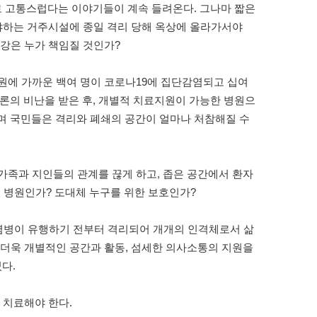
 고통스럽다는 이야기들이 계속 들려온다
.
그나마 짧은
자야하는 거주시설에 종일 격리 당해 옥상에 올라가서야
강은 누가 책임질 것인가
?
원에 가까운 백여 명이 코로나
19
에 집단감염되고 십여
론의 비난을 받은 후
,
개별적 치료지원이 가능한 병원으
며 국민들은 격리와 폐쇄의 공간이 얼마나 처참해질 수
가족과 지인들의 관계를 끊게 하고
,
좁은 공간에서 환자
,
병원인가
?
도대체 누구를 위한 보호인가
?
염병이 유행하기 전부터 격리되어 개개의 인격체로서 삶
더욱 개별적인 공간과 활동
,
섬세한 의사소통의 지원을
었다
.
 치료해야 한다
.