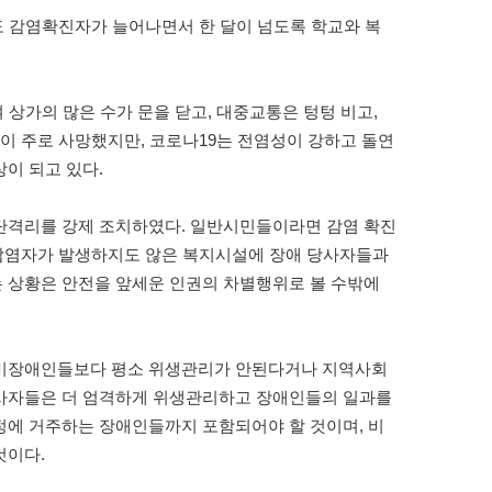
 감염확진자가 늘어나면서 한 달이 넘도록 학교와 복
 상가의 많은 수가 문을 닫고
,
대중교통은 텅텅 비고
,
들이 주로 사망했지만
,
코로나
19
는 전염성이 강하고 돌연
상이
되고 있다
.
단격리를 강제 조치하였다
.
일반시민들이라면 감염 확진
감염자가 발생하지도 않은 복지시설에 장애 당사자들과
 상황은 안전을 앞세운 인권의 차별행위로 볼 수밖에
비장애인들보다 평소 위생관리가 안된다거나 지역사회
사자들은 더 엄격하게 위생관리하고 장애인들의 일과를
정에 거주하는 장애인들까지 포함되어야 할 것이며
,
비
것이다
.