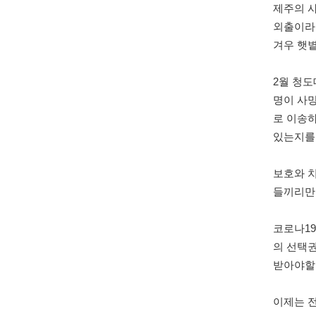
제주의 
외출이라
겨우 햇
2
월 청도
명이 사
로 이송
있는지를
보호와 
들끼리만
코로나
1
의 선택
받아야할
이제는 