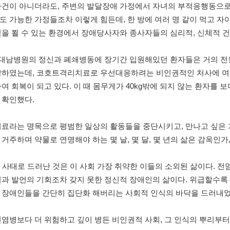
사건이 아니더라도
,
주변의 발달장애 가정에서 자녀의 부적응행동으로
도 가능한 가정들조차 이렇게 힘든데
,
한 방에 여러 명 같이 먹고 
볕을 쬘 수 있는 환경에서 장애당사자와 종사자들의 심리적
,
신체적 건
대남병원의 정신과 폐쇄병동에 장기간 입원해있던 환자들은 거의 전
망하였는데
,
코호트격리치료로 우선대응하려는 비인권적인 처사에 여
하여 회복이 되고 있다
.
이 때 몸무게가
40kg
밖에 되지 않는 환자를 보
 확인했다
.
치료라는 명목으로 평범한 일상의 활동들을 중단시키고
,
만나고 싶은 
 거주하며 약물로 연명해야 하는 몇 날
,
몇 달
,
몇 년의 삶은 감옥인가
9
사태로 드러난 것은 이 사회 가장 취약한 이들의 소외된 삶이다
.
전
권과 발언의 기회조차 갖지 못한 정신적 장애인의 삶이다
.
위급할수록 
 장애인들을 간단히 집단화 해버리는 사회적 인식의 바닥을 드러내
전염병보다 더 위험하고 깊이 병든 비인권적 사회
,
그 인식의 뿌리부터