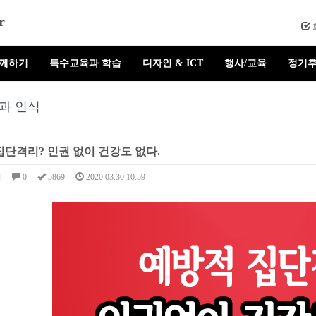
r
함께하기
특수교육과 학습
디자인 & ICT
행사/교육
정기후
과 인식
집단격리? 인권 없이 건강도 없다.
님
0
5869
2020.03.30 10:59