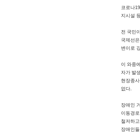
코로나
1
지시설 등
전 국민
국제선은
변이로 
이 와중
자가 발
현장종사
없다
.
장애인 
이동경로
철저하고
장애인들