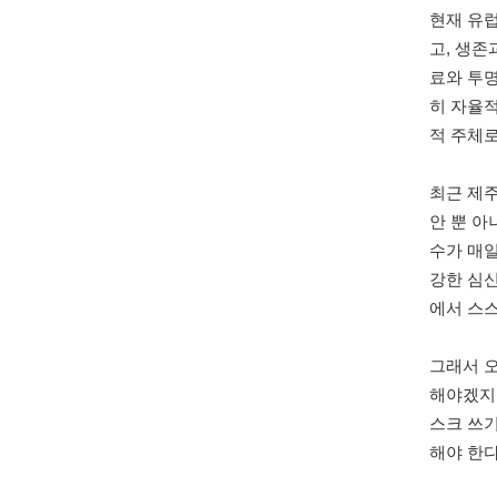
현재 유
고
,
생존과
료와 투
히 자율
적 주체
최근 제
안 뿐 아
수가 매
강한 심
에서 스스
그래서 
해야겠지
스크 쓰
해야 한