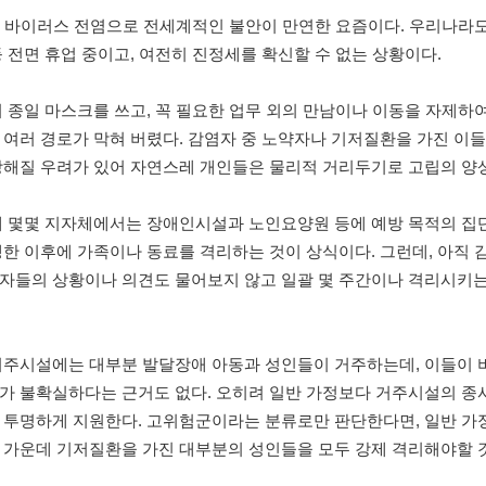
9
바이러스 전염으로 전세계적인 불안이 만연한 요즘이다
.
우리나라도
 전면 휴업 중이고
,
여전히 진정세를 확신할 수 없는 상황이다
.
이 종일 마스크를 쓰고
,
꼭 필요한 업무 외의 만남이나 이동을 자제하여
 여러 경로가 막혀 버렸다
.
감염자 중 노약자나 기저질환을 가진 이
강해질 우려가 있어 자연스레 개인들은 물리적 거리두기로 고립의 양
에 몇몇 지자체에서는 장애인시설과 노인요양원 등에 예방 목적의 집
생한 이후에 가족이나 동료를 격리하는 것이 상식이다
.
그런데
,
아직 
자들의 상황이나 의견도 물어보지 않고 일괄 몇 주간이나 격리시키는
거주시설에는 대부분 발달장애 아동과 성인들이 거주하는데
,
이들이 
가 불확실하다는 근거도 없다
.
오히려 일반 가정보다 거주시설의 종
 투명하게 지원한다
.
고위험군이라는 분류로만 판단한다면
,
일반 가
 가운데 기저질환을 가진 대부분의 성인들을 모두 강제 격리해야할 