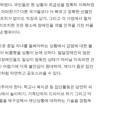
고하였다
.
국민들은 현 상황의 위급성을 정확히 이해하였
 어떠한가
?
다른 국가들보다 더 빠르고 정확한 선별진
조치가 없이도 직장과 상가
,
그리고 각 가정에서 철저
리조치한 것은 평소에 장애인을 개별 인격을 가진 자율
러낸 행위이다
.
으로 종일 자녀를 돌봐야하는 상황에서 감염에 대한 불
이 씨름했을 상황이 눈에 선하다
.
발달장애인의 많은
비장애인들도 일상이 멈춰진 상태가 여러날 지속되면 건
가 어렵기에 더욱 불안감이 증대하며
,
게다가 좁은 집안
것처럼 막연하고 공포스러울 수 있다
.
해주어야 한다
.
학교나 복지관 등 집단활동은 당연히 피
속에서 놀이하기
,
가족단위의 드라이브 하기 그리고 마
케줄을 재구성해서 재난상황에 대처하는 기술을 경험케