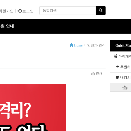
회원가입
로그인
원 안내
Home
인권과 인식
Quick Me
마이페
후원하
인쇄
내강의
▲
TOP