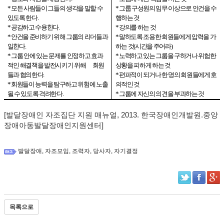
* 모든 사람들이 그들의 생각을 말할 수
* 그룹 구성원의 임무 이상으로 안건을 수
있도록 한다
.
행하는 것
* 공감하고 수용한다
.
* 강의를 하는 것
* 안건을 준비하기 위해 그룹의 리더들과
* 말하도록 조용한 회원들에게 압력을 가
일한다
.
하는 것
(
시간을 주어라
)
* 그룹 안에 있는 문제를 인정하고 효과
* 노력하고 있는 그룹을 구하거나 위험한
적인 해결책을 발전시키기 위해 회원
상황을 피하게 하는 것
들과 협의한다
.
* 편파적이 되거나 한 명의 회원들에게 호
* 회원들이 능력을 탐구하고 위험에 노출
의적인 것
될 수 있도록 격려한다
.
* 그룹에 자신의 의견을 부과하는 것
[발달장애인 자조집단 지원 매뉴얼, 2013. 한국장애인개발원.중앙
장애아동발달장애인지원센터]
,
,
,
,
발달장애
자조모임
조력자
당사자
자기결정
목록으로