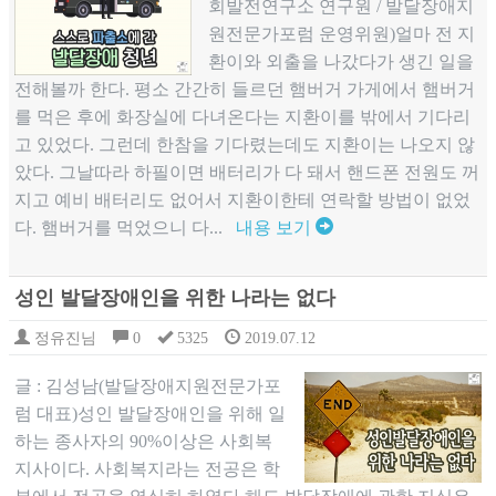
회발전연구소 연구원 / 발달장애지
원전문가포럼 운영위원)얼마 전 지
환이와 외출을 나갔다가 생긴 일을
전해볼까 한다. 평소 간간히 들르던 햄버거 가게에서 햄버거
를 먹은 후에 화장실에 다녀온다는 지환이를 밖에서 기다리
고 있었다. 그런데 한참을 기다렸는데도 지환이는 나오지 않
았다. 그날따라 하필이면 배터리가 다 돼서 핸드폰 전원도 꺼
지고 예비 배터리도 없어서 지환이한테 연락할 방법이 없었
다. 햄버거를 먹었으니 다...
내용 보기
성인 발달장애인을 위한 나라는 없다
정유진님
0
5325
2019.07.12
글 : 김성남(발달장애지원전문가포
럼 대표)성인 발달장애인을 위해 일
하는 종사자의 90%이상은 사회복
지사이다. 사회복지라는 전공은 학