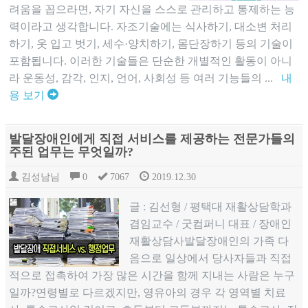
려움을 꼽으라면, 자기 자신을 스스로 관리하고 통제하는 능
력이라고 생각합니다. 자조기술에는 식사하기, 대소변 처리
하기, 옷 입고 벗기, 세수·양치하기, 몸단장하기 등의 기술이
포함됩니다. 이러한 기술들은 단순한 개별적인 활동이 아니
라 운동성, 감각, 인지, 언어, 사회성 등 여러 기능들의 ...
내
용 보기
발달장애인에게 직접 서비스를 제공하는 전문가들의
주된 업무는 무엇일까?
김성남님
0
7067
2019.12.30
글 : 김선형 / 평택대 재활상담학과
겸임교수 / 굿컴퍼니 대표 / 장애인
재활상담사발달장애인의 가족 다
음으로 일상에서 당사자들과 직접
적으로 접촉하여 가장 많은 시간을 함께 지내는 사람은 누구
일까?연령별로 다르겠지만, 영유아의 경우 각 영역별 치료