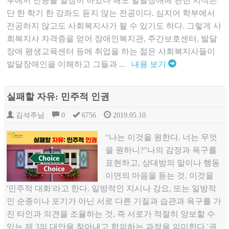
부에서 전공을 열심히 하였다 해도 발달장애에 관한 지식은
단 한 학기 한 강좌도 듣지 않는 전공이다. 심지어 학부에서
전공하지 않고도 사회복지사가 될 수 있기도 하다. 그렇게 사
회복지사 자격증을 얻어 장애인복지관, 주간보호센터, 발달
장애 평생교육센터 등에 취업을 하는 젊은 사회복지사들이
발달장애인을 이해하고 그들과 ...
내용 보기
실패할 자유: 민주적 인권
김석주님
0
6756
2019.05.10
“나는 이것을 원한다. 너는 무엇
을 원하니?”나의 감정과 욕구를
표현하고, 상대방의 말이나 행동
이면의 마음을 듣는 것. 이것을
'민주적 대화'라고 한다. 일방적인 지시나 강요, 또는 일방적
인 순종이나 포기가 아닌 서로 다른 기질과 습관과 욕구를 가
진 타인과 의견을 조율하는 것, 즉 서로가 적절히 양보할 수
있는 제 3의 대안을 찾아내고 합의하는 과정을 의미한다.'권