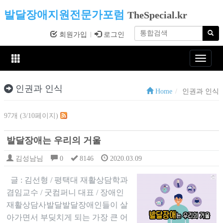
발달장애지원전문가포럼
TheSpecial.kr
회원가입
로그인
Toggle
navigat
인권과 인식
Home
인권과 인식
97개 (3/10페이지)
발달장애는 우리의 거울
김성남님
0
8146
2020.03.09
글 : 김선형 / 평택대 재활상담학과
겸임교수 / 굿컴퍼니 대표 / 장애인
재활상담사발달발달장애인들이 살
아가면서 부딪치게 되는 가장 큰 어