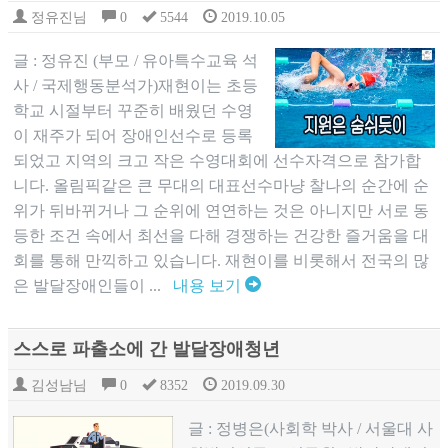
정유진님
0
5544
2019.10.05
글 : 정유진 (부모 / 유아특수교육 석
사 / 국제행동분석가)재현이는 초등
학교 시절부터 꾸준히 배웠던 수영
이 재주가 되어 장애인선수로 등록
되었고 지역의 크고 작은 수영대회에 선수자격으로 참가합
니다. 올림픽같은 큰 무대의 대표선수마냥 찰나의 순간에 순
위가 뒤바뀌거나 그 순위에 연연하는 것은 아니지만 서로 동
등한 조건 속에서 최선을 다해 경쟁하는 건강한 즐거움을 대
회를 통해 만끽하고 있습니다. 재현이를 비롯해서 전국의 많
은 발달장애인들이 ...
내용 보기
스스로 파출소에 간 발달장애청년
김성남님
0
8352
2019.09.30
글 : 정병은(사회학 박사 / 서울대 사