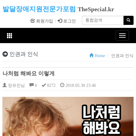
발달장애지원전문가포럼
TheSpecial.kr
회원가입
로그인
Toggle
navigat
인권과 인식
Home
인권과 인식
나처럼 해봐요 이렇게
정유진님
0
8272
2018.05.30 23:46