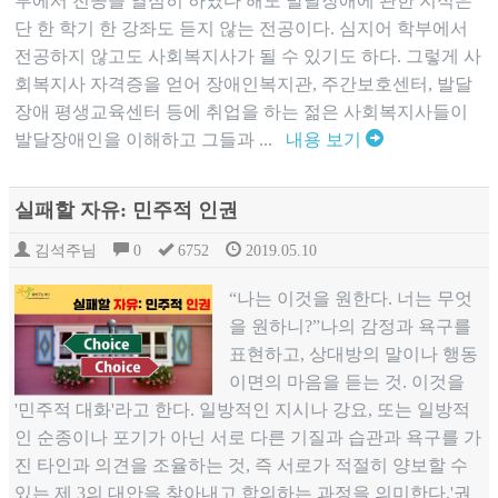
부에서 전공을 열심히 하였다 해도 발달장애에 관한 지식은
단 한 학기 한 강좌도 듣지 않는 전공이다. 심지어 학부에서
전공하지 않고도 사회복지사가 될 수 있기도 하다. 그렇게 사
회복지사 자격증을 얻어 장애인복지관, 주간보호센터, 발달
장애 평생교육센터 등에 취업을 하는 젊은 사회복지사들이
발달장애인을 이해하고 그들과 ...
내용 보기
실패할 자유: 민주적 인권
김석주님
0
6752
2019.05.10
“나는 이것을 원한다. 너는 무엇
을 원하니?”나의 감정과 욕구를
표현하고, 상대방의 말이나 행동
이면의 마음을 듣는 것. 이것을
'민주적 대화'라고 한다. 일방적인 지시나 강요, 또는 일방적
인 순종이나 포기가 아닌 서로 다른 기질과 습관과 욕구를 가
진 타인과 의견을 조율하는 것, 즉 서로가 적절히 양보할 수
있는 제 3의 대안을 찾아내고 합의하는 과정을 의미한다.'권