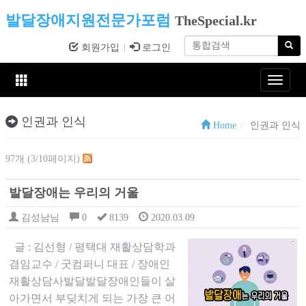
발달장애지원전문가포럼
TheSpecial.kr
회원가입
로그인
Toggle
navigat
인권과 인식
Home
인권과 인식
97개 (3/10페이지)
발달장애는 우리의 거울
김성남님
0
8139
2020.03.09
글 : 김선형 / 평택대 재활상담학과
겸임교수 / 굿컴퍼니 대표 / 장애인
재활상담사발달발달장애인들이 살
아가면서 부딪치게 되는 가장 큰 어