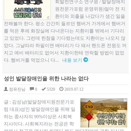
회발전연구소 연구원 / 발달장애지
원전문가포럼 운영위원)얼마 전 지
환이와 외출을 나갔다가 생긴 일을
전해볼까 한다. 평소 간간히 들르던 햄버거 가게에서 햄버거
를 먹은 후에 화장실에 다녀온다는 지환이를 밖에서 기다리
고 있었다. 그런데 한참을 기다렸는데도 지환이는 나오지 않
았다. 그날따라 하필이면 배터리가 다 돼서 핸드폰 전원도 꺼
지고 예비 배터리도 없어서 지환이한테 연락할 방법이 없었
다. 햄버거를 먹었으니 다...
내용 보기
성인 발달장애인을 위한 나라는 없다
정유진님
0
5320
2019.07.12
글 : 김성남(발달장애지원전문가포
럼 대표)성인 발달장애인을 위해 일
하는 종사자의 90%이상은 사회복
지사이다. 사회복지라는 전공은 학