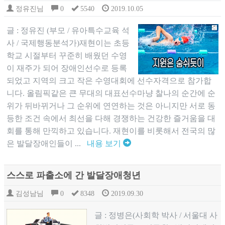
정유진님
0
5540
2019.10.05
글 : 정유진 (부모 / 유아특수교육 석
사 / 국제행동분석가)재현이는 초등
학교 시절부터 꾸준히 배웠던 수영
이 재주가 되어 장애인선수로 등록
되었고 지역의 크고 작은 수영대회에 선수자격으로 참가합
니다. 올림픽같은 큰 무대의 대표선수마냥 찰나의 순간에 순
위가 뒤바뀌거나 그 순위에 연연하는 것은 아니지만 서로 동
등한 조건 속에서 최선을 다해 경쟁하는 건강한 즐거움을 대
회를 통해 만끽하고 있습니다. 재현이를 비롯해서 전국의 많
은 발달장애인들이 ...
내용 보기
스스로 파출소에 간 발달장애청년
김성남님
0
8348
2019.09.30
글 : 정병은(사회학 박사 / 서울대 사