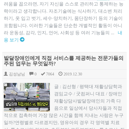
려움을 꼽으라면, 자기 자신을 스스로 관리하고 통제하는 능
력이라고 생각합니다. 자조기술에는 식사하기, 대소변 처리
하기, 옷 입고 벗기, 세수·양치하기, 몸단장하기 등의 기술이
포함됩니다. 이러한 기술들은 단순한 개별적인 활동이 아니
라 운동성, 감각, 인지, 언어, 사회성 등 여러 기능들의 ...
내
용 보기
발달장애인에게 직접 서비스를 제공하는 전문가들의
주된 업무는 무엇일까?
김성남님
0
7064
2019.12.30
글 : 김선형 / 평택대 재활상담학과
겸임교수 / 굿컴퍼니 대표 / 장애인
재활상담사발달장애인의 가족 다
음으로 일상에서 당사자들과 직접
적으로 접촉하여 가장 많은 시간을 함께 지내는 사람은 누구
일까?연령별로 다르겠지만, 영유아의 경우 각 영역별 치료