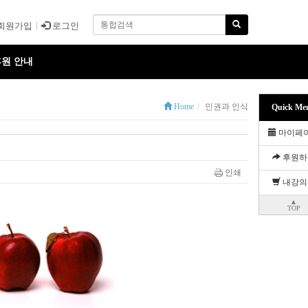
회원가입
로그인
원 안내
Home
인권과 인식
Quick Me
마이페
후원하
인쇄
내강의
▲
TOP