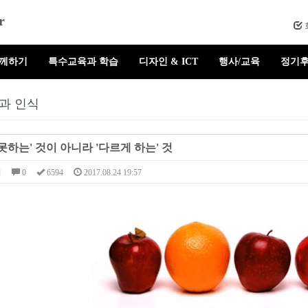
r
함께하기
특수교육과 학습
디자인 & ICT
행사/교육
정기후
과 인식
못하는' 것이 아니라 '다르게 하는' 것
님
0
6594
2017.08.24 19:57