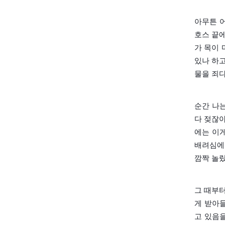
아무튼 
호스 끝
가 목이 
있나 하
물을 죄
순간 나는
다 젖잖아
에는 이게
배려심에
깜짝 놀랐
그 때부
게 받아
고 있음