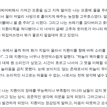
어찌어찌해서 가져간 모종을 심고 지쳐 떨어진 나는 모종에 물을 주
에서 물이 저멀리 사방으로 흩어지게 해주는 농장형 고무호스였다. 
마를테니 물 좀 주라"고 시켰다. 그리고 나는 쓰레기를 갖다버리고 
고 지환이쪽을 쳐다봤더니 이 녀석이 글쎄! 고추와 토마토가 아니라 
다 뒤집어쓰면서 뭐가 좋은지 낄낄대며 웃고 있었다.
 속에서 울컥 하며 화가 치밀어 올라서 지환이를 향해 버럭 소리를 질
!". 그 때 지환이는 너무나 천연덕스럽게 말했다. ''하늘이 목마를것 같
 대체 뭔 소리인가 싶었고, 시간이 흐르고 나서야 그 뜻을 이해할 
 놀라움을 금치 못했다. 눈에 보이지도 않는 존재로서의 하늘이 무
다. 논리적인 사고로는 떠올릴 수 없는, 나로서는 전혀 생각해 낼수 
터 나는 지환이의 장애를 무능력이나 부족함이 아니라 남들이 갖지 못
들이고 있는 상식, 표준적인 생각에 의문을 갖게 되었다. 그러고보니
을 발견하게 되
었다.
지환이는 정감있게 말하고, 마음이 따뜻하고 순수