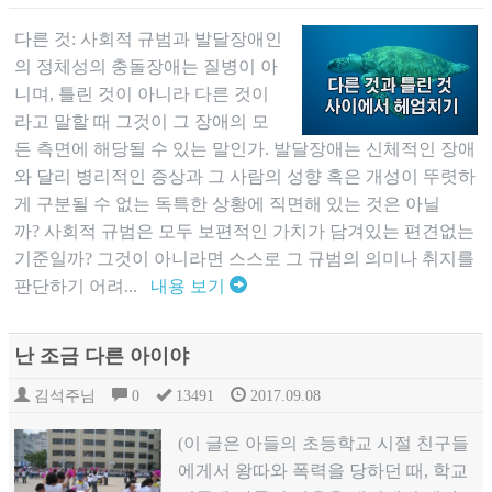
다른 것: 사회적 규범과 발달장애인
의 정체성의 충돌장애는 질병이 아
니며, 틀린 것이 아니라 다른 것이
라고 말할 때 그것이 그 장애의 모
든 측면에 해당될 수 있는 말인가. 발달장애는 신체적인 장애
와 달리 병리적인 증상과 그 사람의 성향 혹은 개성이 뚜렷하
게 구분될 수 없는 독특한 상황에 직면해 있는 것은 아닐
까? 사회적 규범은 모두 보편적인 가치가 담겨있는 편견없는
기준일까? 그것이 아니라면 스스로 그 규범의 의미나 취지를
판단하기 어려...
내용 보기
난 조금 다른 아이야
김석주님
0
13491
2017.09.08
(이 글은 아들의 초등학교 시절 친구들
에게서 왕따와 폭력을 당하던 때, 학교