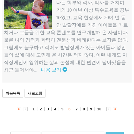
나는 학부와 석사, 박사를 거치며
거의 10 여년 이상 특수교육을 공부
하였고, 교육 현장에서 20여 년 동
안 발달장애를 가진 아이들을 가르
치거나 그들을 위한 교육 콘텐츠를 연구개발해 온 사람이다.
물론 나의 경력과 학력이 전문성과 비례한다는 보장은 없다.
그럼에도 불구하고 적어도 발달장애가 있는 아이들과 성인
들의 삶에 대해 고민해 온 시간은 적지 않다. 이런 내게도 지
적장애인이 영위하는 삶의 본성에 대한 편견이 남아있음을
최근 들어서야...
내용 보기
처음목록
새로고침
1
2
3
4
5
6
7
8
9
10