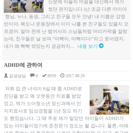
신문에 아들의 마음을 대신해서 제가
썼던 편지입니다.)난 조금 다른 아이야
형님, 누나, 동생, 그리고 친구들 모두 안녕! 내 이름은 강영
빈이야. 복도나 운동장에서 이미 나를 본 친구들도 있을지 모
르겠어. 얼마 전에 난 범어사의 스님들처럼 머리카락을 잘랐
는데, 친구들은 날 보며 “마빡이, 마빡이다!”라고 웃어댔지.
내가 왜 빡빡 깎았는지 궁금하지...
내용 보기
ADHD에 관하여
김성남님
0
8939
2017.08.29
저희 집 큰 녀석이 8살 때 쯤 ADHD로
진단을 받고 꽤 오랫동안 치료를 받았
었고, 제가 소아청소년 정신과에서 인
지치료사로 임상경험을 1년 정도 하기
도 했었습니다. 그 때 주로 제가 맡았던 아이들이 ADHD가
있는 아이들이었기에 준전문가 정도는 될 겁니다. 물론, 아래