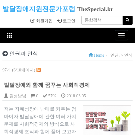
발달장애지원전문가포럼
TheSpecial.kr
회원가입
로그인
Toggle
navigat
인권과 인식
Home
인권과 인식
97개 (6/10페이지)
발달장애와 함께 꿈꾸는 사회적경제
김성남님
0
5792
2018.03.05
저는 자폐성장애 남매를 키우는 엄
마이자 발달장애에 관한 여러 가지
문제를 사회적경제의 방식으로 사
회적경제 조직과 함께 풀어 보고자