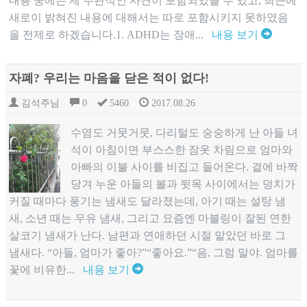
내용 중에는 제 주관적인 사견이 포함되있을 수 있고, 최근에
새로이 밝혀진 내용에 대해서는 따로 포함시키지 못하였음
을 전제로 하겠습니다.1. ADHD는 장애...
내용 보기
자폐? 우리는 마음을 닫은 적이 없다!
김석주님
0
5460
2017.08.26
​수염도 거뭇거뭇, 다리털도 숭숭하게 난 아들 녀
석이 아침이면 부스스한 잠옷 차림으로 엄마와
아빠의 이불 사이를 비집고 들어온다. 곁에 바짝
당겨 누운 아들의 볼과 뒷목 사이에서는 덩치가
커질 때마다 풍기는 냄새도 달라졌는데, 아기 때는 설탕 냄
새, 소년 때는 우유 냄새, 그리고 요즘엔 마블링이 잘된 연한
살코기 냄새가 난다. 남편과 연애하던 시절 맡았던 바로 그
냄새다. “아들, 엄마가 좋아?”“좋아요.”“음, 그럼 말야. 엄마를
꽃에 비유한...
내용 보기