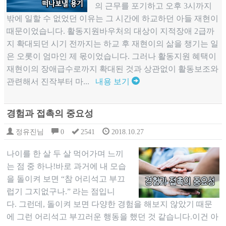
의 근무를 포기하고 오후 3시까지
밖에 일할 수 없었던 이유는 그 시간에 하교하던 아들 재현이
때문이었습니다. 활동지원바우처의 대상이 지적장애 2급까
지 확대되던 시기 전까지는 하교 후 재현이의 삶을 챙기는 일
은 오롯이 엄마인 제 몫이었습니다. 그러나 활동지원 혜택이
재현이의 장애급수로까지 확대된 것과 상관없이 활동보조와
관련해서 진작부터 마...
내용 보기
경험과 접촉의 중요성
정유진님
0
2541
2018.10.27
나이를 한 살 두 살 먹어가며 느끼
는 점 중 하나!바로 과거에 내 모습
을 돌이켜 보면 “참 어리석고 부끄
럽기 그지없구나.” 라는 점입니
다. 그런데, 돌이켜 보면 다양한 경험을 해보지 않았기 때문
에 그런 어리석고 부끄러운 행동을 했던 것 같습니다.이건 아