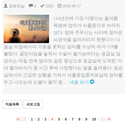
정유진님
0
3324
2018.09.17
114년만에 가장 더웠다는 올여름
폭염에 엄마가 뇌졸증으로 쓰러지
셨다. 밤에 주무시는 사이에 찾아온
뇌경색을 알아차리지 못했다가 다
음날 아침에서야 거동을 못하는 엄마를 수상히 여겨 119를
불렀다. 골든타임을 놓쳐서 수술이 불가능하다는 응급실 담
당의는 며칠 전에 엄마와 같은 증상으로 응급실에 도착한 70
대 할아버지가 몇 시간 후에 사망했다는 말을 들려줬다. 응급
실에서의 긴급한 상황을 거쳐서 뇌졸증집중치료실에 엄마를
두고 나오는데 눈물이 왈칵 쏟...
내용 보기
처음목록
새로고침
1
2
3
4
5
6
7
8
9
10