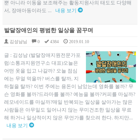
뿐 아니라 이동을 보조해주는 활동지원사의 태도도 다양해
서, 장애아동이라도 ...
내용 보기
발달장애인의 평범한 일상을 꿈꾸며
김성남님
0
4384
2019.01.10
글 : 김성남 (발달장애지원전문가포
럼/소통과지원연구소 대표)오늘은
어떤 옷을 입고 나갈까? 오늘 점심
에는 무얼 먹을까? 버스를 탈까, 지
하철을 탈까? 이번 주에는 용돈이 남았는데 영화를 볼까? 무
슨 영화를 볼까?드라마를 볼까? 예능을 볼까?커피를 마실까?
레모네이드를 마실까?매일 반복되는 일상을 살아가는 많은
사람들은 아무일도 일어나지 않는 무미건조한 일상을 무료
해 하거나 일상적이지 않은 무언가를 찾으려 한다. 하지만...
내용 보기