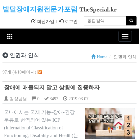
발달장애지원전문가포럼
TheSpecial.kr
회원가입
로그인
Toggle
navigat
인권과 인식
Home
인권과 인식
97개 (4/10페이지)
장애에 매몰되지 말고 상황에 집중하자
김성남님
0
3492
2019.03.07
국내에서는 국제 기능•장애•건강
분류로 번역되어 있는 ICF
(International Classification of
Functioning, Disability and Health)는