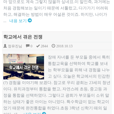
마 앞으로도 계속 그렇지 않을까 싶네요.이 말인즉, 과거에는
처음 경험해보는 일이기 때문에 서툴렀고, 다가가기 어려워
하고, 해결하는 방법이 매우 어설픈 것이죠. 하지만, 나이가
...
내용 보기
학교에서 겪은 전쟁
정유진님
0
2844
2018.10.13
장애 자녀를 둔 부모들 중에서 특히
통합교육을 선택하여 학교를 보내
는 학부모들을 위해 내 경험을 나누
고 싶다. 오늘은 학교에서의 민감한
(?) 경험을 이야기해 보겠다. 참고로 우리 광희는 23세의 청년
이다. 유치과정부터 통합을 했고, 자연스레 초등, 중고등 과
정을 통합을 선택하였다. 그렇다고 광희가 부모들이 소위 말
하는 상태가 좋은 아이는 아니었다. 특수학급이 없는 학교이
었기 때문에 완전통합을 하였다.초등 3학년 신학기 때의 일