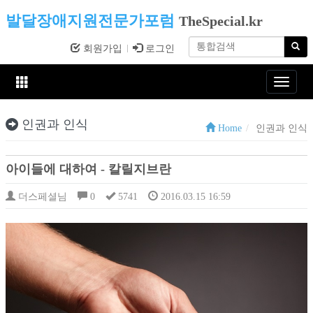
발달장애지원전문가포럼
TheSpecial.kr
회원가입
로그인
Toggle
navigat
인권과 인식
Home
인권과 인식
아이들에 대하여 - 칼릴지브란
더스페셜님
0
5741
2016.03.15 16:59