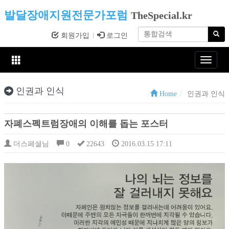
발달장애지원전문가포럼
TheSpecial.kr
회원가입
로그인
Toggle
navigat
인권과 인식
Home
인권과 인식
자폐스펙트럼장애의 이해를 돕는 포스터
더스페셜님
0
22643
2016.03.15 17:11