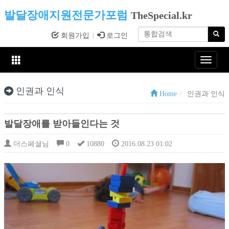
발달장애지원전문가포럼
TheSpecial.kr
회원가입
로그인
Toggle
navigat
인권과 인식
Home
인권과 인식
발달장애를 받아들인다는 것
더스페셜님
0
10880
2016.08.23 01:02