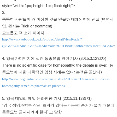
style="width: 1px; height: 1px; float: right;">
3.
똑똑한 사람들이 왜 이상한 것을 믿을까 대체의학의 진실 (변역서
임. 원저는 Trick or treatment)
교보문고 책 소개 페이지 -
http://www.kyobobook.co.kr/product/detailViewKor.laf?
=
ejkGb=KOR&mallGb=KOR&barcode=9791195088386&orderClick=LAG&Kc
4. 영국 가디언지에 실린 동종요법 관련 기사 (2015.3.12일자)
There is no scientific case for homeopathy: the debate is over. (동
종요법에 대한 과학적인 임상 사례는 없다: 논쟁은 끝났다)
http://www.theguardian.com/commentisfree/2015/mar/12/no-scientific-case-
homeopathy-remedies-pharmacists-placebos
5. 영국 데일리 메일 온라인판 기사 (2015.11.13일자)
"영국 생명과학부 장관 '효과가 있다는 아무런 증거가 없기 때문에
동종요법 금지시켜야 한다' 고 말함