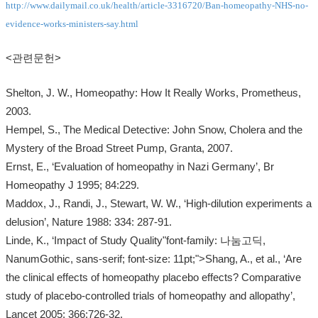
http://www.dailymail.co.uk/health/article-3316720/Ban-homeopathy-NHS-no-
evidence-works-ministers-say.html
<관련문헌>
Shelton, J. W., Homeopathy: How It Really Works, Prometheus,
2003.
Hempel, S., The Medical Detective: John Snow, Cholera and the
Mystery of the Broad Street Pump, Granta, 2007.
Ernst, E., ‘Eval‍uation of homeopathy in Nazi Germany’, Br
Homeopathy J 1995; 84:229.
Maddox, J., Randi, J., Stewart, W. W., ‘High-dilution experiments a
delusion’, Nature 1988: 334: 287-91.
Linde, K., ‘Impact of Study Quality"font-family: 나눔고딕,
NanumGothic, sans-serif; font-size: 11pt;">Shang, A., et al., ‘Are
the clinical effects of homeopathy placebo effects? Comparative
study of placebo-controlled trials of homeopathy and allopathy’,
Lancet 2005; 366:726-32.