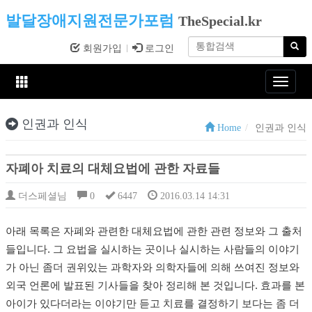
발달장애지원전문가포럼
TheSpecial.kr
회원가입
로그인
Toggle
navigat
인권과 인식
Home
인권과 인식
자폐아 치료의 대체요법에 관한 자료들
더스페셜님
0
6447
2016.03.14 14:31
아래 목록은 자폐와 관련한 대체요법에 관한 관련 정보와 그 출처
들입니다. 그 요법을 실시하는 곳이나 실시하는 사람들의 이야기
가 아닌 좀더 권위있는 과학자와 의학자들에 의해 쓰여진 정보와
외국 언론에 발표된 기사들을 찾아 정리해 본 것입니다. 효과를 본
아이가 있다더라는 이야기만 듣고 치료를 결정하기 보다는 좀 더