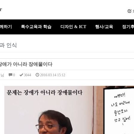
r
함께하기
특수교육과 학습
디자인 & ICT
행사/교육
정기후
과 인식
장애가 아니라 장애물이다
셜님
0
3044
2016.03.14 15:12