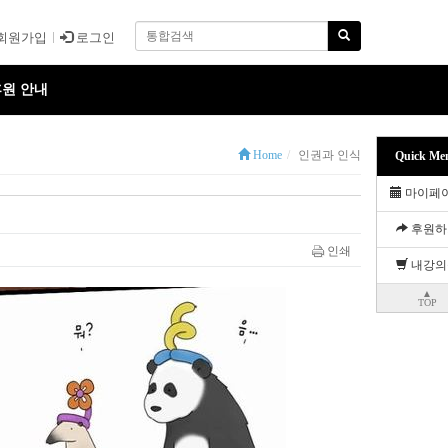
회원가입
로그인
원 안내
Home
인권과 인식
Quick Me
마이페
후원하
인쇄
내강의
▲
TOP