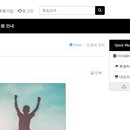
회원가입
로그인
원 안내
Home
인권과 인식
Quick Me
마이페
후원하
인쇄
내강의
▲
TOP