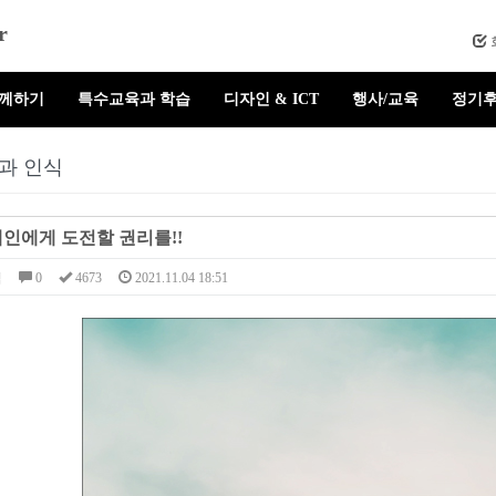
r
함께하기
특수교육과 학습
디자인 & ICT
행사/교육
정기후
과 인식
인에게 도전할 권리를!!
님
0
4673
2021.11.04 18:51