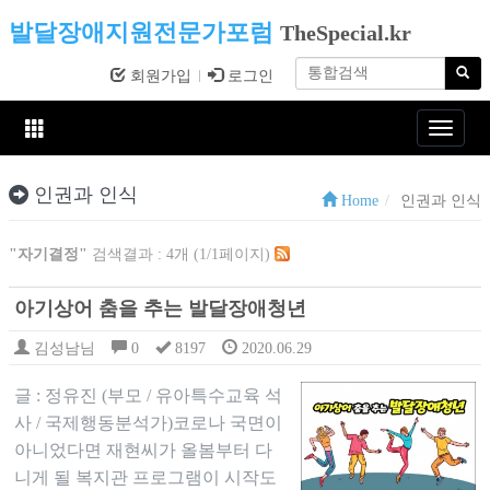
발달장애지원전문가포럼
TheSpecial.kr
회원가입
로그인
Toggle
navigat
인권과 인식
Home
인권과 인식
"자기결정"
검색결과 : 4개 (1/1페이지)
아기상어 춤을 추는 발달장애청년
김성남님
0
8197
2020.06.29
글 : 정유진 (부모 / 유아특수교육 석
사 / 국제행동분석가)코로나 국면이
아니었다면 재현씨가 올봄부터 다
니게 될 복지관 프로그램이 시작도