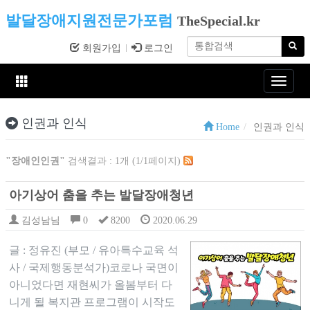
발달장애지원전문가포럼
TheSpecial.kr
회원가입
로그인
Toggle
navigat
인권과 인식
Home
인권과 인식
"장애인인권"
검색결과 : 1개 (1/1페이지)
아기상어 춤을 추는 발달장애청년
김성남님
0
8200
2020.06.29
글 : 정유진 (부모 / 유아특수교육 석
사 / 국제행동분석가)코로나 국면이
아니었다면 재현씨가 올봄부터 다
니게 될 복지관 프로그램이 시작도